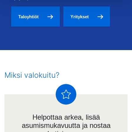
Taloyhtiöt
Yritykset
Miksi valokuitu?
Helpottaa arkea, lisää
asumismukavuutta ja nostaa