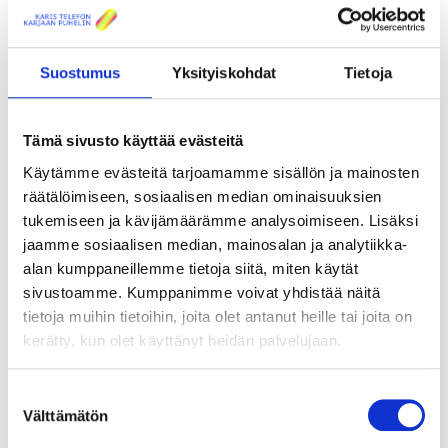
Oletko kiinnostunut luotettavasta,
kiinteästä verkosta?
Suostumus
Yksityiskohdat
Tietoja
Tavoitteenamme on
kartoittaa siuntiolaisten kiinnostusta ja
mahdollisia valokuituverkon rakennusalueita tuleville
vuosille.
Kuulemme mielellämme alueista, joiden asukkaat
Tämä sivusto käyttää evästeitä
olisivat kiinnostuneista nykyaikaisista ja luotettavista kiinteän
verkon palveluista.
Käytämme evästeitä tarjoamamme sisällön ja mainosten
räätälöimiseen, sosiaalisen median ominaisuuksien
Valitsemme valokuituverkon kohdealueet pääasiassa
tukemiseen ja kävijämäärämme analysoimiseen. Lisäksi
asukkaiden ja kiinteistönomistajien kiinnostuksen
perusteella, joten ilmoitathan meille kiinnostuksestasi liittyä
jaamme sosiaalisen median, mainosalan ja analytiikka-
nopeaan valokuituverkkoon!
alan kumppaneillemme tietoja siitä, miten käytät
sivustoamme. Kumppanimme voivat yhdistää näitä
tietoja muihin tietoihin, joita olet antanut heille tai joita on
kerätty, kun olet käyttänyt heidän palvelujaan.
Ilmoita kiinnostuksesi!
Suostumuksen
Välttämätön
valinta