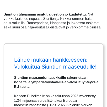
Siuntion tiheämmin asutut alueet on jo kuidutettu.
Nyt
verkko laajenee nopeasti Siuntion ja Kirkkonummen haja-
asutusalueilla! Raaseporissa, Hangossa ja Inkoossa taajamat
sekä suuri osa haja-asutusalueista ovat jo verkkomme piirissä.
Lähde mukaan hankkeeseen:
Valokuitua Siuntion maaseudulle!
Siuntion maaseudun asukkaille rakennetaan
nopeita ja ympäristöystävällisiä valokuituyhteyksiä
EU-tuella.
Karjaan Puhelimelle on kesäkuussa 2025 myönnetty
1,34 miljoonaa euroa EU-tukea Euroopan
maaseuturahastosta (2023–2027) valokuituverkon