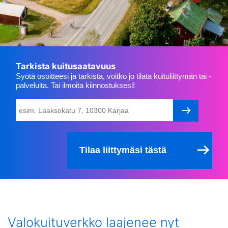
Tarkista kuitusaatavuus
Syötä osoitteesi ja tarkista, voitko jo tilata kuituliittymän tai -
palveluita. Tai ilmoita kiinnostuksesi!
Tilaa liittymäsi tästä
Valokuituverkko laajenee nyt