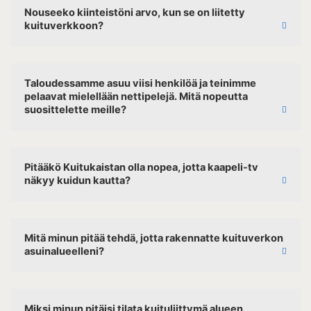
Nouseeko kiinteistöni arvo, kun se on liitetty
kuituverkkoon?
Taloudessamme asuu viisi henkilöä ja teinimme
pelaavat mielellään nettipelejä. Mitä nopeutta
suosittelette meille?
Pitääkö Kuitukaistan olla nopea, jotta kaapeli-tv
näkyy kuidun kautta?
Mitä minun pitää tehdä, jotta rakennatte kuituverkon
asuinalueelleni?
Miksi minun pitäisi tilata kuituliittymä alueen