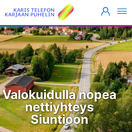
YKSITYISILLE
YRITYKSILLE
TALOYHTIÖT
Valokuidulla nopea
nettiyhteys
Siuntioon