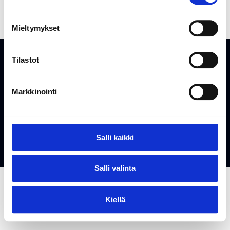
Mieltymykset
Tilastot
Markkinointi
Karjaan Puhelin Oy © All rights reserved
Y-tunnus: 0202975-5
Salli kaikki
Salli valinta
Kiellä