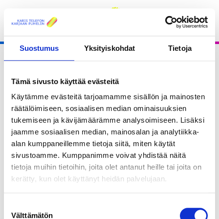
YKSITYISILLE
YRITYKSILLE
TALOYHTIÖT
Tekniset tiedotteet
Suostumus
Yksityiskohdat
Tietoja
Huoltokatkot
Hinnastot
Ohjeet ja manuaalit
Häiriökartta
Tämä sivusto käyttää evästeitä
Yksityisille
Sopimusehdot
Valitse vaihtoehto valikosta.
Vianmääritys
Käytämme evästeitä tarjoamamme sisällön ja mainosten
räätälöimiseen, sosiaalisen median ominaisuuksien
Yksityisille
Muut
tukemiseen ja kävijämäärämme analysoimiseen. Lisäksi
jaamme sosiaalisen median, mainosalan ja analytiikka-
Yrityksille
Suomi tarvitsee kuitua
alan kumppaneillemme tietoja siitä, miten käytät
sivustoamme. Kumppanimme voivat yhdistää näitä
Operaattorit
tietoja muihin tietoihin, joita olet antanut heille tai joita on
kerätty, kun olet käyttänyt heidän palvelujaan.
Evästeet sivuilla
Suostumuksen
Välttämätön
valinta