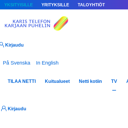
YKSITYISILLE
YRITYKSILLE
TALOYHTIÖT
Kirjaudu
Valitse kieli
På Svenska
In English
TILAA NETTI
Kuitualueet
Netti kotiin
TV
MTV Ka
Kirjaudu