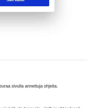
luun.
euraa sivulla annettuja ohjeita.