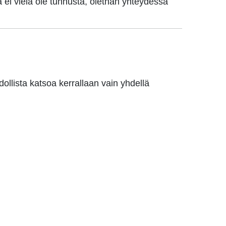
a ei vielä ole tunnusta, olethan yhteydessä
ollista katsoa kerrallaan vain yhdellä