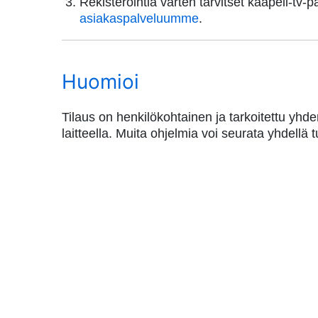
Rekisteröintiä varten tarvitset kaapeli-tv-
asiakaspalveluumme
.
Huomioi
Tilaus on henkilökohtainen ja tarkoitettu yhd
laitteella. Muita ohjelmia voi seurata yhdellä 