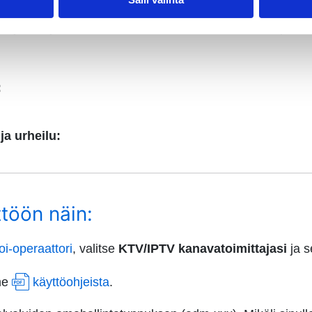
t myös käyttöoikeuden MTV Katsomo+ -suoratoistopalve
:
ja urheilu:
ttöön näin:
voi-operaattori
, valitse
KTV/IPTV kanavatoimittajasi
ja s
me
käyttöohjeista
.