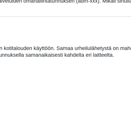
palveluiden omahallintatunnuksen (adm-xxx). Mikäli sinull
en kotitalouden käyttöön. Samaa urheilulähetystä on mahd
tunnuksella samanaikaisesti kahdelta eri laitteelta.