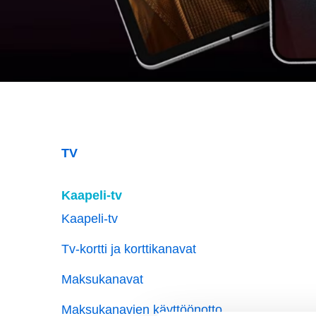
TV
Kaapeli-tv
Kaapeli-tv
Tv-kortti ja korttikanavat
Maksukanavat
Maksukanavien käyttöönotto