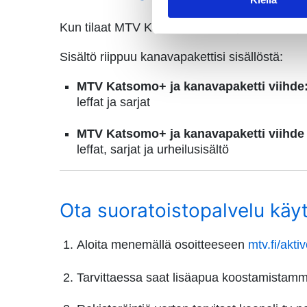
Kun tilaat MTV Katsomo-kanavapaketin, saa
Sisältö riippuu kanavapakettisi sisällöstä:
MTV Katsomo+ ja kanavapaketti viihde
leffat ja sarjat
MTV Katsomo+ ja kanavapaketti viihde 
leffat, sarjat ja urheilusisältö
Ota suoratoistopalvelu käy
Aloita menemällä osoitteeseen
mtv.fi/akti
Tarvittaessa saat lisäapua koostamistam