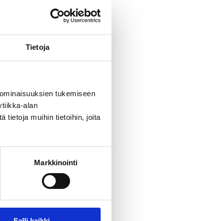
Tietoja
 ominaisuuksien tukemiseen
tiikka-alan
ietoja muihin tietoihin, joita
Markkinointi
n tilaajille
Salli kaikki