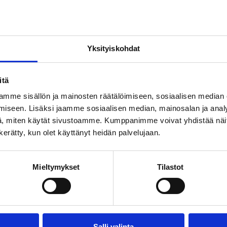
Yksityiskohdat
itä
mme sisällön ja mainosten räätälöimiseen, sosiaalisen median
iseen. Lisäksi jaamme sosiaalisen median, mainosalan ja analy
, miten käytät sivustoamme. Kumppanimme voivat yhdistää näitä t
n kerätty, kun olet käyttänyt heidän palvelujaan.
Mieltymykset
Tilastot
istopalvelu kanavapakettie
Salli valinta