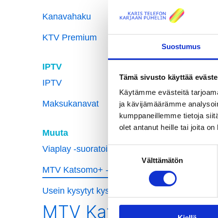
Kanavahaku
KTV Premium
Suostumus
IPTV
Tämä sivusto käyttää eväste
IPTV
Käytämme evästeitä tarjoama
Maksukanavat
ja kävijämäärämme analysoim
kumppaneillemme tietoja siitä
olet antanut heille tai joita o
Muuta
Viaplay -suoratoistopalvelu
Suostumuksen
Välttämätön
valinta
MTV Katsomo+ -suoratoistopalvelu
Usein kysytyt kysymykset
MTV Katsomo+ -suorato
Kiellä