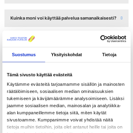
Kuinka moni voi käyttää palvelua samanaikaisesti?
Live TV
Suostumus
Yksityiskohdat
Tietoja
Spin-lisäpalvelu
Tämä sivusto käyttää evästeitä
Käytämme evästeitä tarjoamamme sisällön ja mainosten
Mitä ReTV on?
räätälöimiseen, sosiaalisen median ominaisuuksien
tukemiseen ja kävijämäärämme analysoimiseen. Lisäksi
jaamme sosiaalisen median, mainosalan ja analytiikka-
Mikä ohjelmakirjasto on?
alan kumppaneillemme tietoja siitä, miten käytät
sivustoamme. Kumppanimme voivat yhdistää näitä
tietoja muihin tietoihin, joita olet antanut heille tai joita on