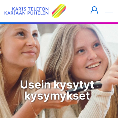
YKSITYISILLE
YRITYKSILLE
TALOYHTIÖT
Usein kysytyt
kysymykset