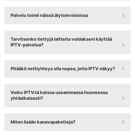
Palvelu toimii näissä älytelevisioissa
Tarvitsenko tiettyjä laitteita voidakseni käyttää
IPTV-palvelua?
Pitääkö nettiyhteys olla nopea, jotta IPTV näkyy?
Voiko IPTV:tä katsoa useammassa huoneessa
yhtäaikaisesti?
Miten lisään kanavapaketteja?