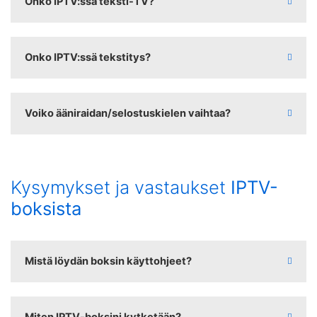
Onko IPTV:ssä teksti-TV?
Onko IPTV:ssä tekstitys?
Voiko ääniraidan/selostuskielen vaihtaa?
Kysymykset ja vastaukset
IPTV-
boksista
Mistä löydän boksin käyttohjeet?