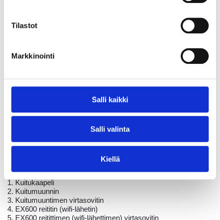
Kuitumuunnin ja reititin tarvitsevat molemmat sähköä
(3, 5),
joten varmistathan, että sinulla on tarpeeksi monta vapaata
Tilastot
sähköpistoketta kytkentäpaikan yhteisyydessä.
Markkinointi
Salli kaikki
Salli valinta
Kiellä
1. Kuitukaapeli
2. Kuitumuunnin
3. Kuitumuuntimen virtasovitin
4. EX600 reititin (wifi-lähetin)
5. EX600 reitittimen (wifi-lähettimen) virtasovitin