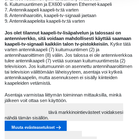
6. Kuitumuuntimen ja EX600 välinen Ethernet-kaapeli
7. Antennikaapeli kaapeli-tv:tä varten
8. Antennihaaroitin, kaapeli-tv-signaali jaetaan
9. Antennikaapeleita kaapeli-tv:tä varten
Jos olet tilannut kaapeli-tv-lisäpalvelun ja talossasi on
antenniverkko, sitä voidaan mahdollisesti käyttää saamaan
kaapeli-tv-signaali kaikkiin talon tv-pistokkeisiin.
Kytke tätä
varten antennikaapeli (7) kuitumuuntimen (2) ja
antennihaaroittimen (8) väliin. Jos talossa ei ole antenniverkkoa
tulee antennikaapeli (7) vetää suoraan kuitumuuntimesta (2)
televisioon. Jos kuitumuunnin on asennettu antennihaaroittimen
tai television välittömään läheisyyteen, asentaja voi kytkeä
antennikaapelin, mutta asennukseen ei sisälly kiinteiden
kaapeleiden vetämistä.
Asentaja varmistaa liittymän toiminnan mittauksilla, minkä
jälkeen voit ottaa sen käyttöön.
Sinun on hyväksyttävä markkinointievästeet voidaksesi
nähdä tämän sisällön.
Muuta evästeasetukset