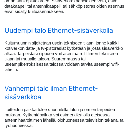
oman sähköpistokkeen. Sisäverkkokaapeleiden veto, esim.
datakaapeli tai antennikaapeli, tai sähköpistorasioiden asennus
eivät sisälly kuituasennukseen.
Uudempi talo Ethernet-sisäverkolla
Kuitumuunnin sijoitetaan usein tekniseen tilaan, jonne kaikki
kotiverkon data- ja tv-pistorasiat kytketään ja josta sisäverkko
alkaa. Tarpeistasi riippuen voit asentaa reitittimen tekniseen
tilaan tai muualle taloon. Suuremmassa tai
useampikerroksisessa talossa voidaan tarvita useampi wifi-
lähetin.
Vanhempi talo ilman Ethernet-
sisäverkkoa
Laitteiden paikka tulee suunnitella talon ja omien tarpeiden
mukaan. Kytkentäpaikka voi esimerkiksi olla eteisessä
antennihaaroittimen lähellä, olohuoneessa television takana, tai
työhuoneessa.