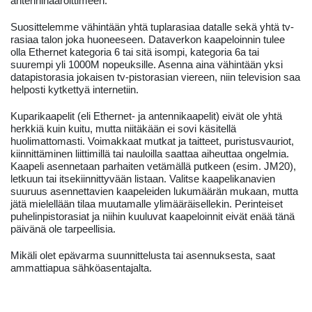
antennihaaroittimeen.
Suosittelemme vähintään yhtä tuplarasiaa datalle sekä yhtä tv-
rasiaa talon joka huoneeseen. Dataverkon kaapeloinnin tulee
olla Ethernet kategoria 6 tai sitä isompi, kategoria 6a tai
suurempi yli 1000M nopeuksille. Asenna aina vähintään yksi
datapistorasia jokaisen tv-pistorasian viereen, niin television saa
helposti kytkettyä internetiin.
Kuparikaapelit (eli Ethernet- ja antennikaapelit) eivät ole yhtä
herkkiä kuin kuitu, mutta niitäkään ei sovi käsitellä
huolimattomasti. Voimakkaat mutkat ja taitteet, puristusvauriot,
kiinnittäminen liittimillä tai nauloilla saattaa aiheuttaa ongelmia.
Kaapeli asennetaan parhaiten vetämällä putkeen (esim. JM20),
letkuun tai itsekiinnittyvään listaan. Valitse kaapelikanavien
suuruus asennettavien kaapeleiden lukumäärän mukaan, mutta
jätä mielellään tilaa muutamalle ylimääräisellekin. Perinteiset
puhelinpistorasiat ja niihin kuuluvat kaapeloinnit eivät enää tänä
päivänä ole tarpeellisia.
Mikäli olet epävarma suunnittelusta tai asennuksesta, saat
ammattiapua sähköasentajalta.