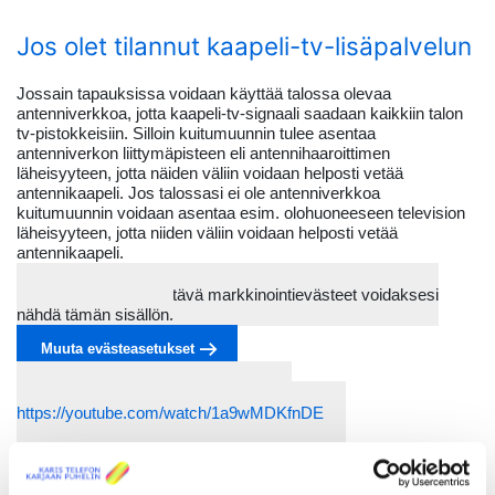
Jos olet tilannut kaapeli-tv-lisäpalvelun
Jossain tapauksissa voidaan käyttää talossa olevaa
antenniverkkoa, jotta kaapeli-tv-signaali saadaan kaikkiin talon
tv-pistokkeisiin. Silloin kuitumuunnin tulee asentaa
antenniverkon liittymäpisteen eli antennihaaroittimen
läheisyyteen, jotta näiden väliin voidaan helposti vetää
antennikaapeli. Jos talossasi ei ole antenniverkkoa
kuitumuunnin voidaan asentaa esim. olohuoneeseen television
läheisyyteen, jotta niiden väliin voidaan helposti vetää
antennikaapeli.
Sinun on hyväksyttävä markkinointievästeet voidaksesi
nähdä tämän sisällön.
Muuta evästeasetukset
Voit myös katsoa videon YouTubessa:
https://youtube.com/watch/1a9wMDKfnDE