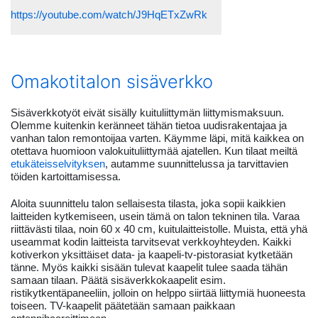
Voit myös katsoa videon YouTubessa:
https://youtube.com/watch/J9HqETxZwRk
Omakotitalon sisäverkko
Sisäverkkotyöt eivät sisälly kuituliittymän liittymismaksuun.
Olemme kuitenkin keränneet tähän tietoa uudisrakentajaa ja
vanhan talon remontoijaa varten. Käymme läpi, mitä kaikkea on
otettava huomioon valokuituliittymää ajatellen. Kun tilaat meiltä
etukäteisselvityksen
, autamme suunnittelussa ja tarvittavien
töiden kartoittamisessa.
Aloita suunnittelu talon sellaisesta tilasta, joka sopii kaikkien
laitteiden kytkemiseen, usein tämä on talon tekninen tila. Varaa
riittävästi tilaa, noin 60 x 40 cm, kuitulaitteistolle. Muista, että yhä
useammat kodin laitteista tarvitsevat verkkoyhteyden. Kaikki
kotiverkon yksittäiset data- ja kaapeli-tv-pistorasiat kytketään
tänne. Myös kaikki sisään tulevat kaapelit tulee saada tähän
samaan tilaan. Päätä sisäverkkokaapelit esim.
ristikytkentäpaneeliin, jolloin on helppo siirtää liittymiä huoneesta
toiseen. TV-kaapelit päätetään samaan paikkaan