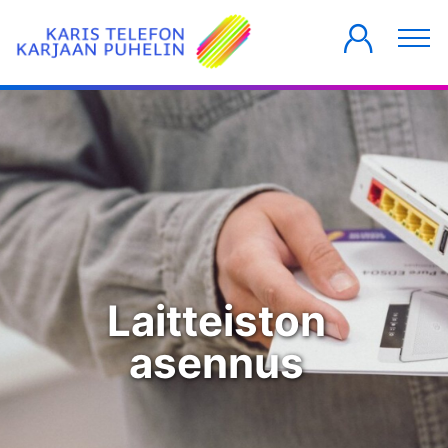
YKSITYISILLE
YRITYKSILLE
TALOYHTIÖT
Laitteiston
asennus