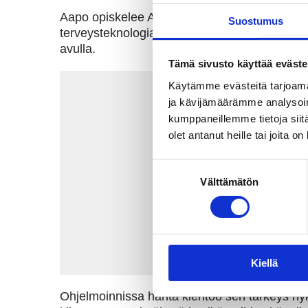
Aapo opiskelee Aalto yliopistossa bioinforma
Suostumus
terveysteknologian, ohjelmoinnin sekä neuro
avulla.
Tämä sivusto käyttää eväste
Käytämme evästeitä tarjoama
ja kävijämäärämme analysoim
kumppaneillemme tietoja siitä
olet antanut heille tai joita o
Suostumuksen
Välttämätön
valinta
Kiellä
Ohjelmoinnissa häntä kiehtoo sen tärkeys ny