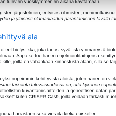
tullaan tulevien vuosikymmenien aikana käyttämään.
isten järjestelmien, erityisesti ihmisten, monimutkaisuu
den ja yleisesti elämänlaadun parantamiseen tavalla tai 
ehittyvä ala
lleet biofysiikka, joka tarjosi syvällistä ymmärrystä bio
ailmaan. Aapo kertoo hänen ohjelmointitaitojensa kehitty
ikille, joilla on vähänkään kiinnostusta alaan, sillä se ta
yksi nopeimmin kehittyvistä aloista, joten hänen on vielä
estäni tärkeintä tulevaisuudessa on, että kykenee sope
tieteellisten kuvantamislaitteiden ja geneettisen datan pa
enisakset" kuten CRISPR-Cas9, joilla voidaan tarkasti muok
judoa harrastaen sekä vieraita kieliä opiskellen.