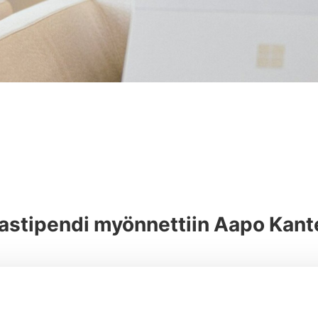
astipendi myönnettiin Aapo Kant
rkoituksena on edistää alueen innovatiivista teknologista
lla lapsuutensa viettäneen Aapo Kanteleen.