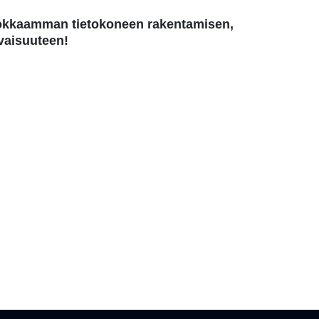
hokkaamman tietokoneen rakentamisen,
vaisuuteen!