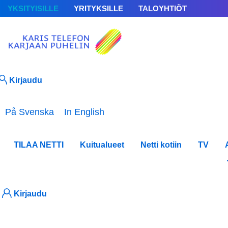
YKSITYISILLE
YRITYKSILLE
TALOYHTIÖT
Kirjaudu
Valitse kieli
På Svenska
In English
TILAA NETTI
Kuitualueet
Netti kotiin
TV
Haasta
Kirjaudu