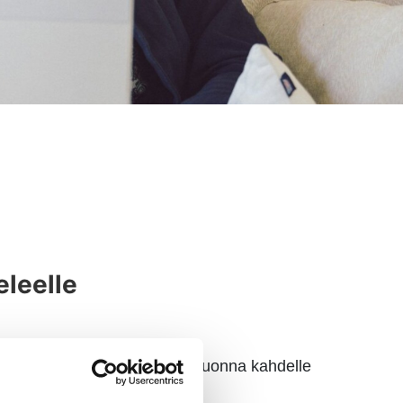
eleelle
 kehitystä, myönnettiin tänä vuonna kahdelle