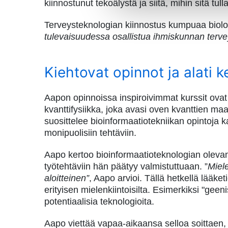
kiinnostunut tekoälystä ja siitä, mihin sitä 
Terveysteknologian kiinnostus kumpuaa biolog
tulevaisuudessa osallistua ihmiskunnan tervey
Kiehtovat opinnot ja alati k
Aapon opinnoissa inspiroivimmat kurssit ovat o
kvanttifysiikka, joka avasi oven kvanttien ma
suosittelee bioinformaatiotekniikan opintoja ka
monipuolisiin tehtäviin.
Aapo kertoo bioinformaatioteknologian olevan 
työtehtäviin hän päätyy valmistuttuaan. ”
Miel
aloitteinen”
, Aapo arvioi. Tällä hetkellä lääke
erityisen mielenkiintoisilta. Esimerkiksi "ge
potentiaalisia teknologioita.
Aapo viettää vapaa-aikaansa selloa soittaen, 