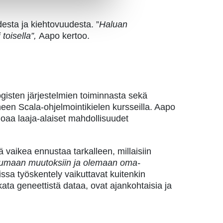
desta ja kiehtovuudesta.
”
Haluan
toisella”,
Aapo kertoo.
logisten järjestelmien toiminnasta sekä
neen Scala-ohjelmointikielen kursseilla. Aapo
rjoaa laaja-alaiset mahdollisuudet
 vaikea ennustaa tarkalleen, millaisiin
utumaan muutoksiin ja olemaan oma-
rissa työskentely vaikuttavat kuitenkin
ata geneettistä dataa, ovat ajankohtaisia ja