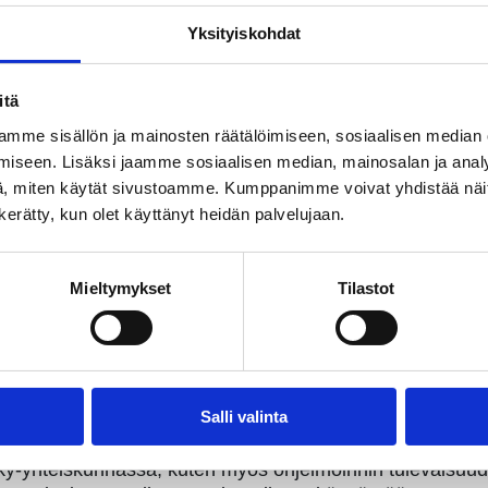
atioteknologiaa. Hän valitsi tämän opintosuuntauksen, 
Yksityiskohdat
logian opinnot. Aapon intohimona on ihmisten terveyde
itä
mme sisällön ja mainosten räätälöimiseen, sosiaalisen median
iseen. Lisäksi jaamme sosiaalisen median, mainosalan ja analy
, miten käytät sivustoamme. Kumppanimme voivat yhdistää näitä t
n kerätty, kun olet käyttänyt heidän palvelujaan.
Mieltymykset
Tilastot
Salli valinta
ky-yhteiskunnassa, kuten myös ohjelmoinnin tulevaisuud