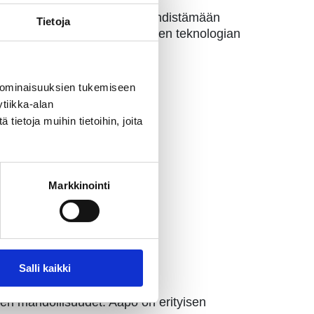
koska sen kautta hän pystyy yhdistämään
Tietoja
n ja elämänlaadun parantaminen teknologian
 ominaisuuksien tukemiseen
tiikka-alan
ietoja muihin tietoihin, joita
Markkinointi
Salli kaikki
en mahdollisuudet. Aapo on erityisen