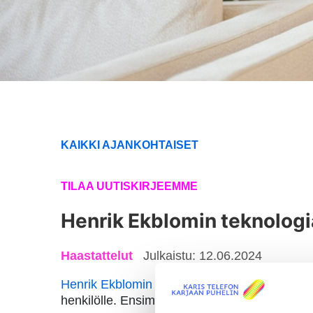
KAIKKI AJANKOHTAISET
TILAA UUTISKIRJEEMME
Henrik Ekblomin teknologi
Haastattelut
Julkaistu: 12.06.2024
Henrik Ekblomin teknologiastipendi
, jonka ta
henkilölle. Ensimmäisenä esittelemme Karjaa