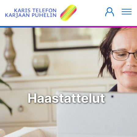
YKSITYISILLE
YRITYKSILLE
TALOYHTIÖT
Haastattelut