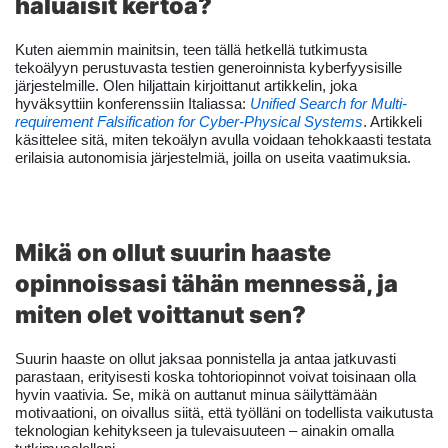
haluaisit kertoa?
Kuten aiemmin mainitsin, teen tällä hetkellä tutkimusta
tekoälyyn perustuvasta testien generoinnista kyberfyysisille
järjestelmille. Olen hiljattain kirjoittanut artikkelin, joka
hyväksyttiin konferenssiin Italiassa:
Unified Search for Multi-
requirement Falsification for Cyber-Physical Systems
. Artikkeli
käsittelee sitä, miten tekoälyn avulla voidaan tehokkaasti testata
erilaisia autonomisia järjestelmiä, joilla on useita vaatimuksia.
Mikä on ollut suurin haaste
opinnoissasi tähän mennessä, ja
miten olet voittanut sen?
Suurin haaste on ollut jaksaa ponnistella ja antaa jatkuvasti
parastaan, erityisesti koska tohtoriopinnot voivat toisinaan olla
hyvin vaativia. Se, mikä on auttanut minua säilyttämään
motivaationi, on oivallus siitä, että työlläni on todellista vaikutusta
teknologian kehitykseen ja tulevaisuuteen – ainakin omalla