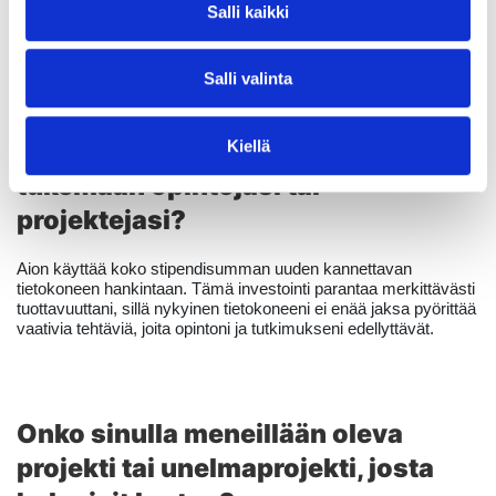
tutkimukseen että tekoälyn soveltamiseen eri aloilla – kuten
Salli kaikki
autonomisten järjestelmien testaukseen – heräsi jo vuosia sitten
ja on siitä lähtien ollut minulle tärkeä motivaation lähde.
Salli valinta
Miten aiot käyttää stipendin
Kiellä
tukemaan opintojasi tai
projektejasi?
Aion käyttää koko stipendisumman uuden kannettavan
tietokoneen hankintaan. Tämä investointi parantaa merkittävästi
tuottavuuttani, sillä nykyinen tietokoneeni ei enää jaksa pyörittää
vaativia tehtäviä, joita opintoni ja tutkimukseni edellyttävät.
Onko sinulla meneillään oleva
projekti tai unelmaprojekti, josta