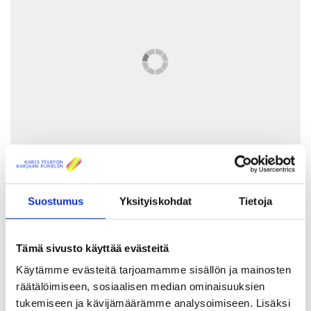
Henrik Ekblomin teknologiastipendi,
jonka tarkoituksena on
Suostumus
Yksityiskohdat
Tietoja
edistää alueen innovatiivista teknologista kehitystä, myönnettiin
vuonna 2025 kolmelle henkilölle. Kolmantena esittelemme
Karjaalta kotoisin olevan
Jesper Winstenin.
Tämä sivusto käyttää evästeitä
Käytämme evästeitä tarjoamamme sisällön ja mainosten
räätälöimiseen, sosiaalisen median ominaisuuksien
Kerro lyhyesti itsestäsi ja
tukemiseen ja kävijämäärämme analysoimiseen. Lisäksi