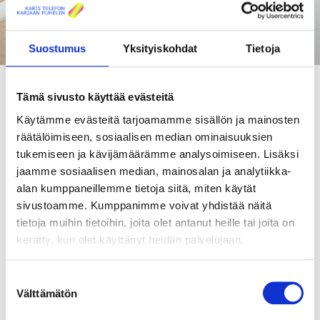
Suostumus
Yksityiskohdat
Tietoja
Tämä sivusto käyttää evästeitä
Käytämme evästeitä tarjoamamme sisällön ja mainosten
KAIKKI AJANKOHTAISET
räätälöimiseen, sosiaalisen median ominaisuuksien
tukemiseen ja kävijämäärämme analysoimiseen. Lisäksi
TILAA UUTISKIRJEEMME
jaamme sosiaalisen median, mainosalan ja analytiikka-
alan kumppaneillemme tietoja siitä, miten käytät
Godare-kanava poistuu 31.
sivustoamme. Kumppanimme voivat yhdistää näitä
toukokuuta
tietoja muihin tietoihin, joita olet antanut heille tai joita on
kerätty, kun olet käyttänyt heidän palvelujaan.
Uutiset
Julkaistu: 28.05.2026
Suostumuksen
TV-kanava Godare lopettaa lähetyksensä 31.5.2026 alkaen,
eikä se kuulu enää TV-valikoimaamme. Kanava on ollut
Välttämätön
valinta
mukana muutamassa maksukanavapaketissamme, muun
muassa Svenska-paketissa, L-paketissa sekä Paras-