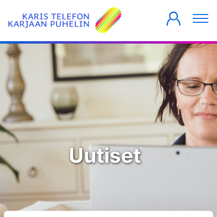
YKSITYISILLE
YRITYKSILLE
TALOYHTIÖT
Uutiset