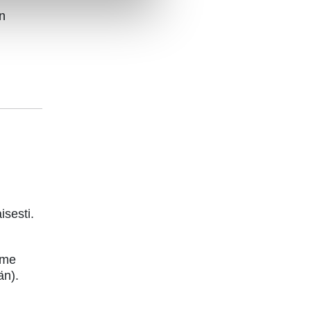
en
sesti.
mme
än).