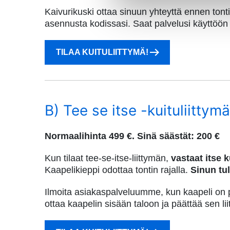
Kaivurikuski ottaa sinuun yhteyttä ennen tonti
asennusta kodissasi. Saat palvelusi käyttöön
TILAA KUITULIITTYMÄ!
B) Tee se itse -
kuituliittym
Normaalihinta
499 €.
Sinä säästät:
200 €
Kun tilaat tee-se-itse-liittymän,
vastaat itse 
Kaapelikieppi odottaa tontin rajalla.
Sinun tul
Ilmoita asiakaspalveluumme, kun kaapeli on 
ottaa kaapelin sisään taloon ja päättää sen l