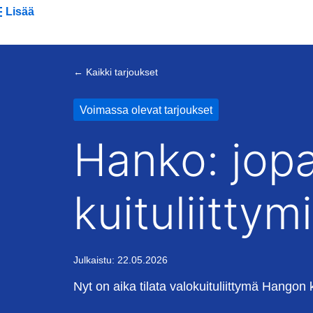
Lisää
← Kaikki tarjoukset
Voimassa olevat tarjoukset
Hanko: jop
kuituliittymi
Julkaistu: 22.05.2026
Nyt on aika tilata valokuituliittymä Hangon k