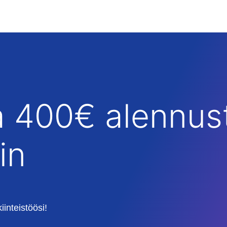
a 400€ alennust
in
iinteistöösi!