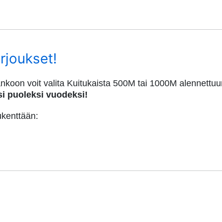
rjoukset!
nkoon voit valita Kuitukaista 500M tai 1000M alennettuu
ksi puoleksi vuodeksi!
kukenttään: