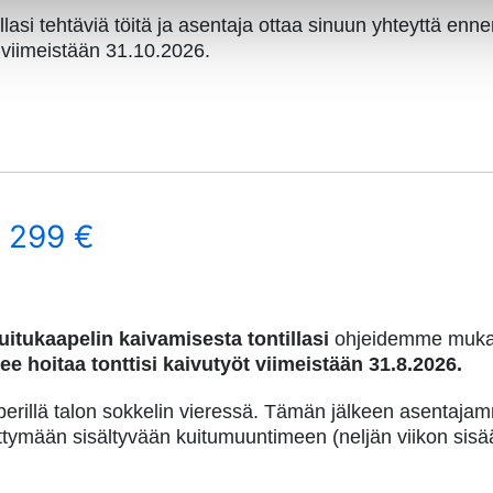
llasi tehtäviä töitä ja asentaja ottaa sinuun yhteyttä enn
 viimeistään 31.10.2026.
ä
299 €
kuitukaapelin kaivamisesta tontillasi
ohjeidemme mukai
ee hoitaa tonttisi kaivutyöt viimeistään 31.8.2026.
perillä talon sokkelin vieressä. Tämän jälkeen asentaja
iittymään sisältyvään kuitumuuntimeen (neljän viikon sisä