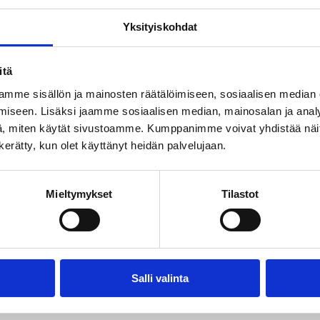
Yksityiskohdat
itä
mme sisällön ja mainosten räätälöimiseen, sosiaalisen median
iseen. Lisäksi jaamme sosiaalisen median, mainosalan ja analy
 edullisen nettitarjouksen sekä kaapelitelevision ilmaiseks
, miten käytät sivustoamme. Kumppanimme voivat yhdistää näitä t
n kerätty, kun olet käyttänyt heidän palvelujaan.
ittymä 499 €
Mieltymykset
Tilastot
aapelin kaivutyöt/asennus tonttisi osalta
, kaapelin
ilaukseen sisältyvään kuitumuuntimeen.
Salli valinta
n sinun ei tarvitse tehdä muuta kuin odottaa, että saat