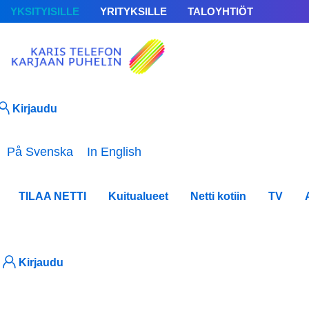
YKSITYISILLE
YRITYKSILLE
TALOYHTIÖT
Kirjaudu
Valitse kieli
På Svenska
In English
TILAA NETTI
Kuitualueet
Netti kotiin
TV
Kirjaudu