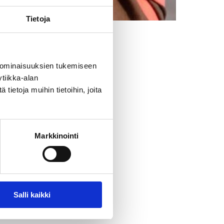
Tietoja
 ominaisuuksien tukemiseen
tiikka-alan
i 6kk!
ietoja muihin tietoihin, joita
Markkinointi
Salli kaikki
 uudet,