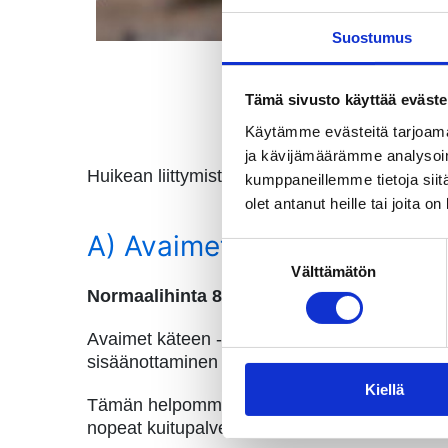
Suostumus
Tämä sivusto käyttää eväste
Käytämme evästeitä tarjoama
ja kävijämäärämme analysoim
Huikean liittymistarjouksen lisäksi voit valita
kumppaneillemme tietoja siitä
olet antanut heille tai joita o
A) Avaimet käteen -kuituli
Suostumuksen
Välttämätön
valinta
Normaalihinta 899 €. Sinä säästät: 400 €
Avaimet käteen -tarjoukseen
sisältyy kuituk
sisäänottaminen taloon ja sen päättäminen t
Kiellä
Tämän helpommaksi ei mene – tilauksen jälkee
nopeat kuitupalvelusi käyttöön!