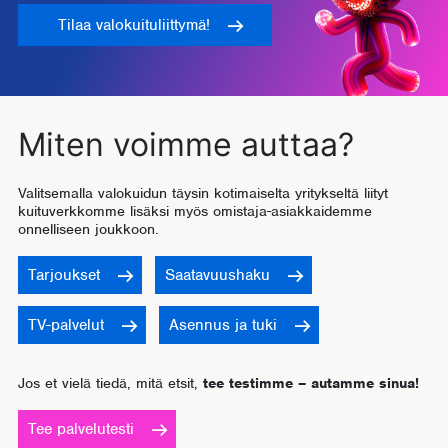
Tilaa valokuituliittymä!
Miten voimme auttaa?
Valitsemalla valokuidun täysin kotimaiselta yritykseltä liityt
kuituverkkomme lisäksi myös omistaja-asiakkaidemme
onnelliseen joukkoon.
Tarjoukset
Saatavuushaku
TV-palvelut
Asennus ja tuki
Jos et vielä tiedä, mitä etsit,
tee testimme – autamme sinua!
Tee palvelutesti