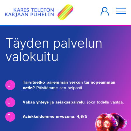
YKSITYISILLE
YRITYKSILLE
TALOYHTIÖT
Täyden palvelun
valokuitu
Tarvitsetko paremman verkon tai nopeamman
netin?
Päivitämme sen helposti.
Vakaa yhteys ja asiakaspalvelu
, joka todella vastaa.
Asiakkaidemme arvosana: 4,6/5