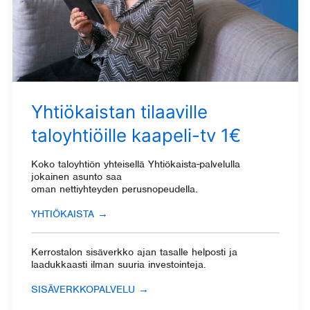
Yhtiökaistan tilaaville
taloyhtiöille kaapeli-tv 1€
Koko taloyhtiön yhteisellä Yhtiökaista-palvelulla
j
okainen asunto saa
oman
nettiyhteyden
perusnopeudella.
YHTIÖKAISTA
→
Kerrostalon sisäverkko ajan tasalle helposti ja
laadukkaasti ilman suuria investointeja.
SISÄVERKKOPALVELU
→