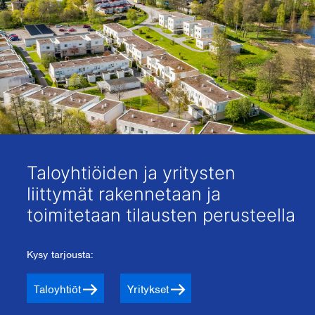
Taloyhtiöiden ja yritysten
liittymät rakennetaan ja
toimitetaan tilausten perusteella
Kysy tarjousta:
Taloyhtiöt
Yritykset