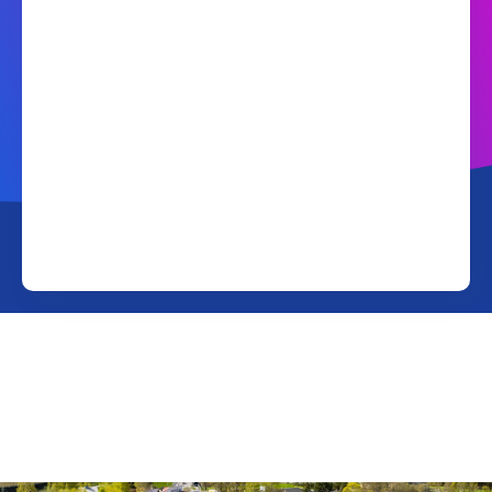
Wifi-palvelu ja laitteet 🛜
Tietoturva 🔐
TV-palvelut 📺
Yhteystiedot 📲