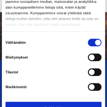
jaamme sosiaalisen median, mainosalan ja analytiikka-
alan kumppaneillemme tietoja siitä, miten käytät
sivustoamme. Kumppanimme voivat yhdistää näitä
tietoja muihin tietoihin, joita olet antanut heille tai joita on
kerätty, kun olet käyttänyt heidän palvelujaan.
Suostumuksen
Välttämätön
valinta
Mieltymykset
Pyrimme olemaan vastuullinen
Tilastot
toimija, joka luo arvoa
asiakkaille, henkilöstölle ja
Markkinointi
paikalliselle yhteisölle.