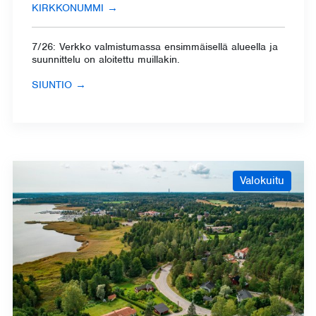
KIRKKONUMMI
→
7/26: Verkko valmistumassa ensimmäisellä alueella ja
suunnittelu on aloitettu muillakin.
SIUNTIO
→
Valokuitu