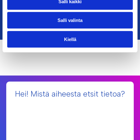
Salli kaikki
Vastuullisuustyömme
Salli valinta
Kiellä
Hei! Mistä aiheesta etsit tietoa?
Valokuituliittymät 🚀
Nettiyhteydet ja -nopeudet 💻