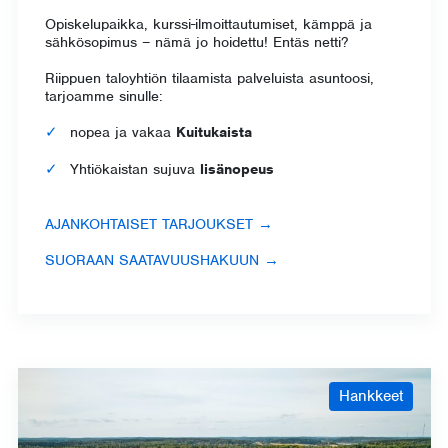
Opiskelupaikka, kurssi-ilmoittautumiset, kämppä ja
sähkösopimus – nämä jo hoidettu! Entäs netti?
Riippuen taloyhtiön tilaamista palveluista asuntoosi,
tarjoamme sinulle:
nopea ja vakaa
Kuitukaista
Yhtiökaistan sujuva
lisänopeus
AJANKOHTAISET TARJOUKSET →
SUORAAN SAATAVUUSHAKUUN →
Hankkeet