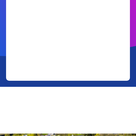
Wifi-tjänst och utrustning 🛜
Dataskydd 🔐
TV-tjänster 📺
Kontaktuppgifter 📲