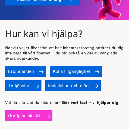
Hur kan vi hjälpa?
När du väljer fiber från ett helt inhemskt företag ansluter du dig
inte bara till vårt fibernät – du blir också en del av vår glada
skara ägarkunder.
Erbjudanden
Kolla tillgänglighet
TV-tjänster
Installation och stöd
Vet du inte vad du letar efter?
Gör vårt test – vi hjälper dig!
Gör tjänstetestet