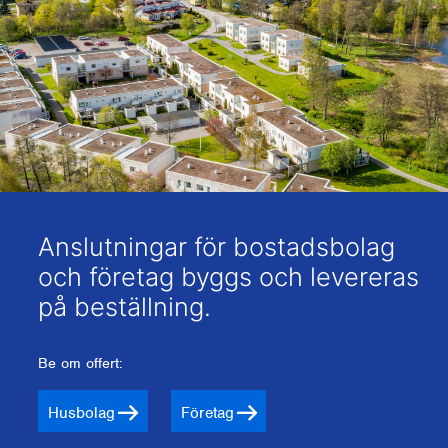
Anslutningar för bostadsbolag
och företag byggs och levereras
på beställning.
Be om offert:
Husbolag
Företag