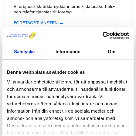
Vi erbjuder skräddarsydda internet-, datasäkerhets-
och telefonitjänster till företag.
FÖRETAGSTJÄNSTEN
→
Våra tjänster kan flexibelt kompletteras med hårdvara,
programvara, kundstöd och utbildning som erbjuds av
vårt dotterbolag.
Samtycke
Information
Om
EKM SERVICE AB
→
Denna webbplats använder cookies
Vi använder enhetsidentifierare för att anpassa innehållet
och annonserna till användarna, tillhandahålla funktioner
för sociala medier och analysera vår trafik. Vi
vidarebefordrar även sådana identifierare och annan
information från din enhet till de sociala medier och
annons- och analysföretag som vi samarbetar med.
Dessa kan i sin tur kombinera informationen med annan
information som du har tillhandahållit eller som de har