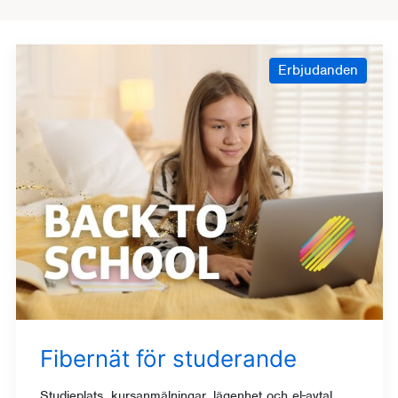
Erbjudanden
Fibernät för studerande
Studieplats, kursanmälningar, lägenhet och el-avtal,