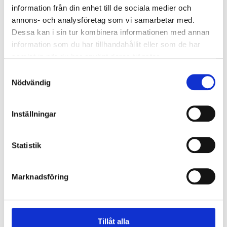
information från din enhet till de sociala medier och
annons- och analysföretag som vi samarbetar med.
Dessa kan i sin tur kombinera informationen med annan
information som du har tillhandahållit eller som de har
samlat in när du har använt deras tjänster.
Självbetjäningsportalen
Samtyckesval
Hantera tv-tjänster
Nödvändig
LOGGA IN
Inställningar
Statistik
Marknadsföring
Tillåt alla