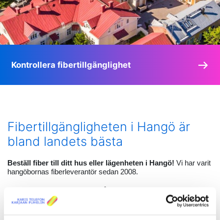
Kontrollera fibertillgänglighet
Fibertillgängligheten i Hangö är
bland landets bästa
Beställ fiber till ditt hus eller lägenheten i Hangö!
Vi har varit
hangöbornas fiberleverantör sedan 2008.
Centrum- och landsbygdsområdena i Hangö är i stort sett
anslutna till vårt fibernät, och både invånare i bostadsbolag och
egnahemshus samt företag surfar redan hos oss med hisnande
hastigheter.