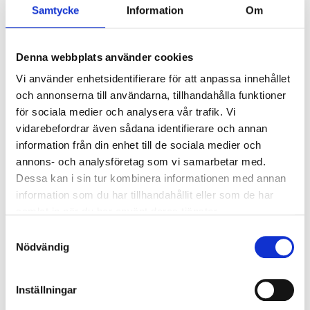
Samtycke
Information
Om
Snabba och funktionssäkra internetförbindelser är viktigt för
tillväxt och säkrande av kommunens framtid. Förbindelserna
möjliggör distansarbete, företagsverksamhet samt alla nytto-
Denna webbplats använder cookies
och underhållstjänster i det allt mera digitaliserade samhället.
Vi använder enhetsidentifierare för att anpassa innehållet
och annonserna till användarna, tillhandahålla funktioner
för sociala medier och analysera vår trafik. Vi
vidarebefordrar även sådana identifierare och annan
information från din enhet till de sociala medier och
annons- och analysföretag som vi samarbetar med.
Dessa kan i sin tur kombinera informationen med annan
information som du har tillhandahållit eller som de har
samlat in när du har använt deras tjänster.
Samtyckesval
Nödvändig
Inställningar
Vi fortsätter utvidga fibernätet