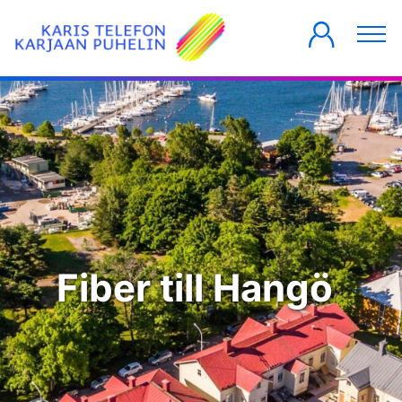
PRIVATKUNDER
FÖRETAG
HUSBOLAG
Fiber till Hangö