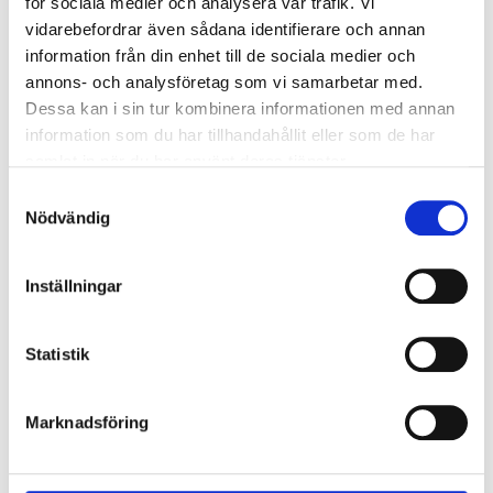
för sociala medier och analysera vår trafik. Vi
vidarebefordrar även sådana identifierare och annan
Felsökning och -anmälan
information från din enhet till de sociala medier och
annons- och analysföretag som vi samarbetar med.
Dessa kan i sin tur kombinera informationen med annan
information som du har tillhandahållit eller som de har
samlat in när du har använt deras tjänster.
Samtyckesval
Egnahemshus
Bostadsbolag
Nödvändig
Inställningar
Statistik
Tilläggstjänster
Marknadsföring
(e-post,
streamingtjänster, data­
säkerhets­tjänster)