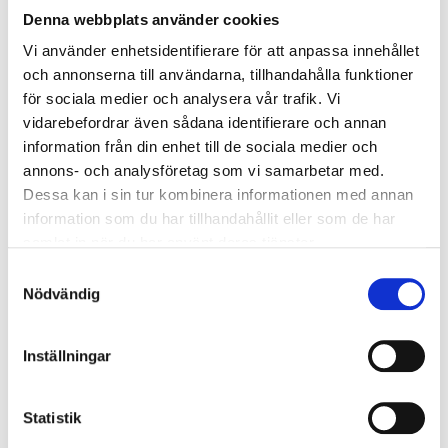
bruk på ett kostnadseffektivt sätt. Du ansvarar själv för
Denna webbplats använder cookies
ibruktagningen av tjänster och eventuella kabeldragningar inne i
huset med hjälp av våra instruktioner.
Vi använder enhetsidentifierare för att anpassa innehållet
och annonserna till användarna, tillhandahålla funktioner
I installationen ingår:
för sociala medier och analysera vår trafik. Vi
vidarebefordrar även sådana identifierare och annan
Intagning av kabel genom ytterväggen/trossbottnen så nära
(+/- 5 m) den punkt där kabeln når sockeln som möjligt.
information från din enhet till de sociala medier och
Kabelskydd på utsatta ställen och tätning av genomföringar.
annons- och analysföretag som vi samarbetar med.
Dessa kan i sin tur kombinera informationen med annan
Avslutning av kabeln i fiberomvandlare inomhus i omedelbar
närhet till genomföringen. Den fästs på väggen och ansluts
information som du har tillhandahållit eller som de har
till befintligt eluttag.
samlat in när du har använt deras tjänster.
Samtyckesval
Inkoppling av en tv-apparat om det är möjligt utan fast
Nödvändig
kabeldragning samt om den är placerad i fiberomvandlarens
omedelbara närhet.
Om du beställt vår wifi-tjänst ingår lös inkoppling av en eller
Inställningar
flera wifi-sändare. Ingen fast kabeldragning för inkoppling
av wifi-sändare ingår.
Statistik