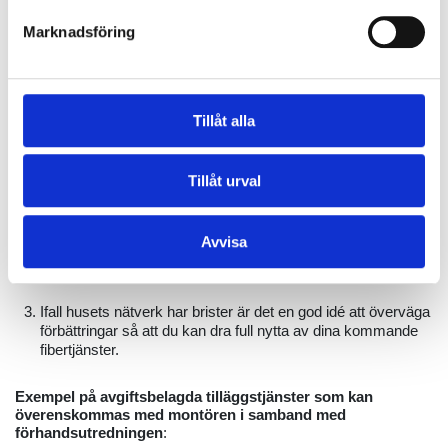
Förhandsutredning
Marknadsföring
Ifall du är osäker på var fiberterminalen ska placeras i ditt hem
rekommenderar vi att du beställer ett
planeringsbesök innan
gräv- och installationsarbetena inleds
. Montören kommer
hem till dig vid en överenskommen tidpunkt och går igenom
Tillåt alla
installationen. Förhandsutredningen kostar 50 €.
Montören börjar med en bedömning av det existerande
nätverket i ditt hus. Utifrån bedömningen och dina önskemål
Tillåt urval
fattar ni beslut om hur fiberkabeln ska dras in i huset och
avslutas samt var fiberomvandlaren ska placeras.
Avvisa
Ni strävar också till att bedöma hur det trådlösa
nätet
(wifi/wlan) kunde optimeras i ditt hus.
Ifall husets nätverk har brister är det en god idé att överväga
förbättringar så att du kan dra full nytta av dina kommande
fibertjänster.
Exempel på avgiftsbelagda tilläggstjänster som kan
överenskommas med montören i samband med
förhandsutredningen
: