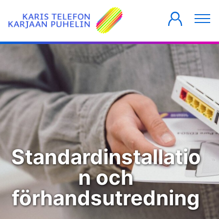
PRIVATKUNDER
FÖRETAG
HUSBOLAG
Standardinstallatio
n och
förhandsutredning