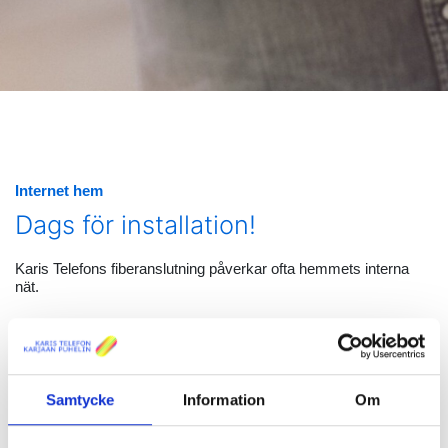
Internet hem
Dags för installation!
Karis Telefons fiberanslutning påverkar ofta hemmets interna
nät.
Standardinstallation (ingår i
beställningen)
Samtycke
Information
Om
Standardinstallationen ingår i anslutningens pris. Installationen
består av de arbetsskeden som behövs för att få anslutningen i