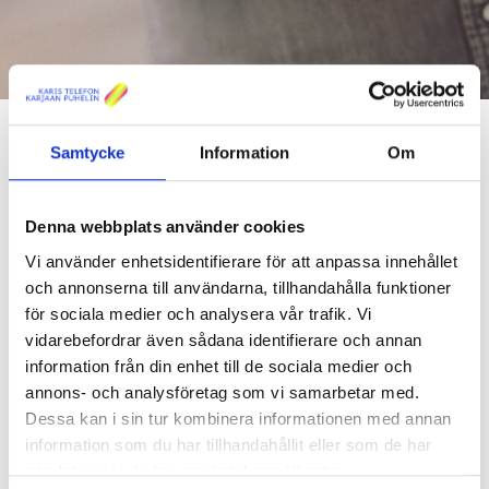
Samtycke
Information
Om
Internet hem
Anvisningar och manualer
Denna webbplats använder cookies
Anvisningar och manualer
Vi använder enhetsidentifierare för att anpassa innehållet
och annonserna till användarna, tillhandahålla funktioner
för sociala medier och analysera vår trafik. Vi
Jag fick ett meddelande om att min
vidarebefordrar även sådana identifierare och annan
anslutning är aktiverad – Hur går jag
information från din enhet till de sociala medier och
vidare?
annons- och analysföretag som vi samarbetar med.
Dessa kan i sin tur kombinera informationen med annan
Har ditt husbolag beställt Bolagsbredband åt sina invånare? Läs
information som du har tillhandahållit eller som de har
här hur du kan börja använda internetanslutningen.
samlat in när du har använt deras tjänster.