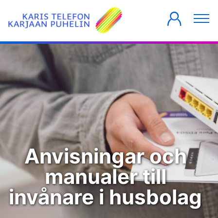
PRIVATKUNDER
FÖRETAG
HUSBOLAG
Anvisningar och
manualer till
invånare i husbolag