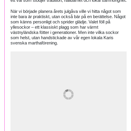
ett val som stödjer tradition, hållbarhet och lokal samhörighet.
När vi började planera årets julgåva ville vi hitta något som
inte bara är praktiskt, utan också bär på en berättelse. Något
som känns personligt och sprider glädje. Valet föll på
yllesockor – ett klassiskt plagg som har värmt
västnyländska fötter i generationer. Men inte vilka sockor
som helst, utan handstickade av vår egen lokala Karis
svenska marthaförening.