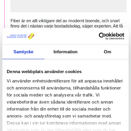
Fiber är en allt viktigare del av modernt boende, och snart
finns det i nästan varje bostadsbolag, säger experten. Att få
fiberanslutning till ett bostadsbolag är dock ofta en lång och
utmanande process. De invånare som önskar fiber kan
själva påverka upphandlingen genom att vara aktiva.
Samtycke
Information
Om
LÄS MER
Denna webbplats använder cookies
Vi använder enhetsidentifierare för att anpassa innehållet
och annonserna till användarna, tillhandahålla funktioner
Blogg
Publicerad 12.12.2024
för sociala medier och analysera vår trafik. Vi
Julhälsning
vidarebefordrar även sådana identifierare och annan
information från din enhet till de sociala medier och
annons- och analysföretag som vi samarbetar med.
Dessa kan i sin tur kombinera informationen med annan
information som du har tillhandahållit eller som de har