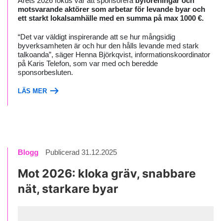
Årets 2026 fokus var att sponsorera
byföreningar och
motsvarande aktörer som arbetar för levande byar och
ett starkt lokalsamhälle med en summa på max 1000 €.
“Det var väldigt inspirerande att se hur mångsidig
byverksamheten är och hur den hålls levande med stark
talkoanda”, säger Henna Björkqvist, informationskoordinator
på Karis Telefon, som var med och beredde
sponsorbesluten.
LÄS MER
Blogg
Publicerad 31.12.2025
Mot 2026: kloka gräv, snabbare
nät, starkare byar