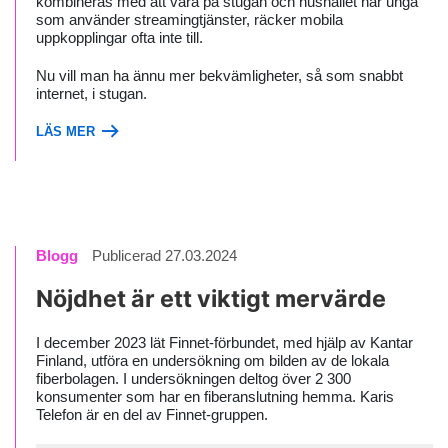
kombineras med att vara på stugan och hushållet har unga
som använder streamingtjänster, räcker mobila
uppkopplingar ofta inte till.
Nu vill man ha ännu mer bekvämligheter, så som snabbt
internet, i stugan.
LÄS MER
Blogg
Publicerad 27.03.2024
Nöjdhet är ett viktigt mervärde
I december 2023 lät Finnet-förbundet, med hjälp av Kantar
Finland, utföra en undersökning om bilden av de lokala
fiberbolagen. I undersökningen deltog över 2 300
konsumenter som har en fiberanslutning hemma. Karis
Telefon är en del av Finnet-gruppen.