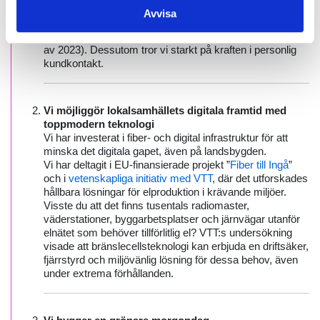
För oss är kunden i fokus, och vår höga kvalitet på
Avvisa
kundservice har fått utmärkta resultat i
kundnöjdhetsundersökningar
(senast genomförd i slutet
av 2023). Dessutom tror vi starkt på kraften i personlig
kundkontakt.
Vi möjliggör lokalsamhällets digitala framtid med
toppmodern teknologi
Vi har investerat i fiber- och digital infrastruktur för att
minska det digitala gapet, även på landsbygden.
Vi har deltagit i EU-finansierade projekt ”
Fiber till Ingå
”
och i
vetenskapliga initiativ med VTT
, där det utforskades
hållbara lösningar för elproduktion i krävande miljöer.
Visste du att det finns tusentals radiomaster,
väderstationer, byggarbetsplatser och järnvägar utanför
elnätet som behöver tillförlitlig el? VTT:s undersökning
visade att bränslecellsteknologi kan erbjuda en driftsäker,
fjärrstyrd och miljövänlig lösning för dessa behov, även
under extrema förhållanden.