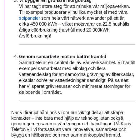
Vi bygger en grönare morgondag
Vi har tagit stora steg för att minska vår miljöpåverkan.
Till exempel producerar vi nu lika mycket el med våra
solpaneler
som hela vårt nätverk använder på ett år,
cirka 450 000 kWh – vilket motsvarar ca 22,5 hushålls
årliga elförbrukning (hushåll med 20 000kWh
årsförbrukning)!
Genom samarbete mot en bättre framtid
Samarbete är en central del av vår verksamhet. Vi har till
exempel samarbetat med elbolag och flera
vattenandelslag för att samordna grävning av fiberkablar,
elkablar och/eller vattenledningar samtidigt. På så sätt
har vi sparat grävresurser och minimerat störningar för
de boende i området.
När vi firar jul påminns vi om hur viktigt det är att skapa
kontakter – inte bara med hjälp av teknologi utan också
genom gemensamma värderingar och handlingar. På Karis
Telefon vill vi fortsätta att vara innovativa, samarbeta och
bygga en hållbarare och mer sammankopplad framtid.