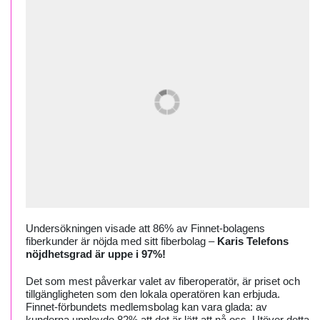
Undersökningen visade att
86% a
v Finnet-bolagens
fiberkunder är nöjda med sitt fiberbolag –
Karis Telefons
nöjdhetsgrad är uppe i 97%!
Det som mest påverkar valet av fiberoperatör, är priset och
tillgängligheten som den lokala operatören kan erbjuda.
Finnet-förbundets medlemsbolag kan vara glada: av
kunderna upplevde 82% att det är lätt att nå oss. Utöver detta