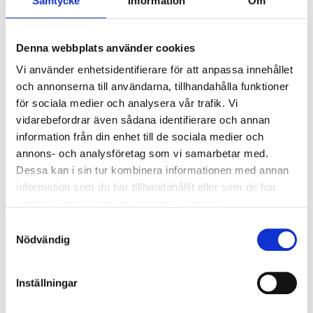
Samtycke
Information
Om
Denna webbplats använder cookies
Vi använder enhetsidentifierare för att anpassa innehållet
och annonserna till användarna, tillhandahålla funktioner
för sociala medier och analysera vår trafik. Vi
vidarebefordrar även sådana identifierare och annan
information från din enhet till de sociala medier och
annons- och analysföretag som vi samarbetar med.
Dessa kan i sin tur kombinera informationen med annan
Nästan 100 ansökningar kom in när vi hade ansökan öppen för
information som du har tillhandahållit eller som de har
årets sponsring i början av året. Vi är imponerade över det stora
intresset, som visar på ett starkt engagemang i våra byar och
samlat in när du har använt deras tjänster.
lokalsamhällen.
Samtyckesval
Årets 2026 fokus var att sponsorera
byföreningar och
Nödvändig
motsvarande aktörer som arbetar för levande byar och ett
starkt lokalsamhälle med en summa på max 1000 €.
Inställningar
“Det var väldigt inspirerande att se hur mångsidig
byverksamheten är och hur den hålls levande med stark