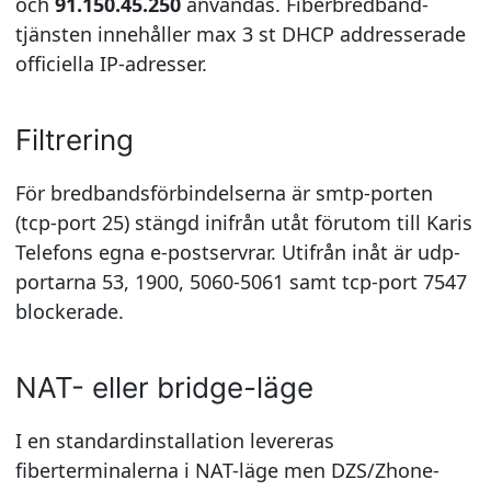
och
91.150.45.250
användas. Fiberbredband-
tjänsten innehåller max 3 st DHCP addresserade
officiella IP-adresser.
Filtrering
För bredbandsförbindelserna är smtp-porten
(tcp-port 25) stängd inifrån utåt förutom till Karis
Telefons egna e-postservrar. Utifrån inåt är udp-
portarna 53, 1900, 5060-5061 samt tcp-port 7547
blockerade.
NAT- eller bridge-läge
I en standardinstallation levereras
fiberterminalerna i NAT-läge men DZS/Zhone-