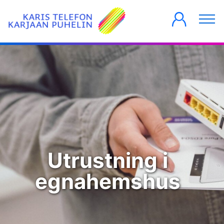
PRIVATKUNDER
FÖRETAG
HUSBOLAG
Utrustning i
egnahemshus