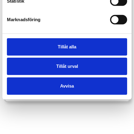
Statistik
Marknadsföring
Tillåt alla
Tillåt urval
Senaste mjukvaruversion:
EG300-X-KPOY-4.3.6.180-R-
231122_1453
Avvisa