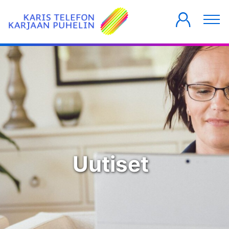
YKSITYISILLE
YRITYKSILLE
TALOYHTIÖT
Uutiset