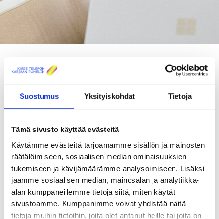
KAIKKI AJANKOHTAISET
Suostumus
Yksityiskohdat
Tietoja
TILAA UUTISKIRJEEMME
Tämä sivusto käyttää evästeitä
Kuituliittymän toimitus - uudet
Käytämme evästeitä tarjoamamme sisällön ja mainosten
videot julkaistu
räätälöimiseen, sosiaalisen median ominaisuuksien
tukemiseen ja kävijämäärämme analysoimiseen. Lisäksi
Uutiset
Julkaistu: 08.10.2024
jaamme sosiaalisen median, mainosalan ja analytiikka-
Miten kuituliittymä käytännössä toimitetaan? Miten
alan kumppaneillemme tietoja siitä, miten käytät
valokuitukaapeli kaivetaan talollesi? Entä miten asennus
sivustoamme. Kumppanimme voivat yhdistää näitä
hoidetaan kodissasi? Kuinka yhdistät kodin laitteet uuteen
tietoja muihin tietoihin, joita olet antanut heille tai joita on
nettiin?