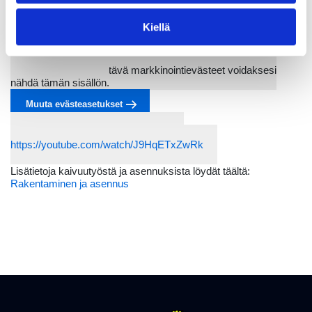
Voit myös katsoa videon YouTubessa:
https://youtube.com/watch/1a9wMDKfnDE
Kiellä
Kodin sisäverkkovideo:
Sinun on hyväksyttävä markkinointievästeet voidaksesi
nähdä tämän sisällön.
Muuta evästeasetukset
Voit myös katsoa videon YouTubessa:
https://youtube.com/watch/J9HqETxZwRk
Lisätietoja kaivuutyöstä ja asennuksista löydät täältä:
Rakentaminen ja asennus