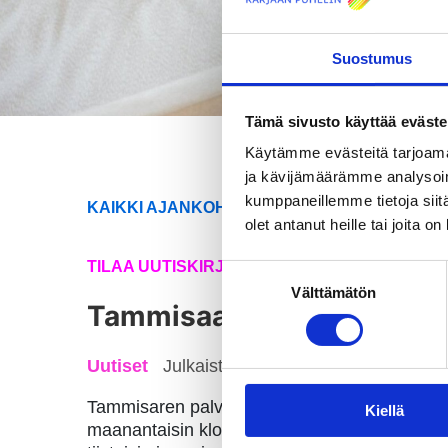
Suostumus
Tämä sivusto käyttää eväste
Käytämme evästeitä tarjoama
ja kävijämäärämme analysoim
kumppaneillemme tietoja siitä
KAIKKI AJANKOHTAISET
olet antanut heille tai joita o
TILAA UUTISKIRJEEMME
Suostumuksen
Välttämätön
valinta
Tammisaaren palvelupiste
Uutiset
Julkaistu: 19.06.2017
Tammisaren palvelupisteemme Viherlehdonkadul
Kiellä
maanantaisin klo 11-17