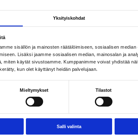
Yksityiskohdat
itä
mme sisällön ja mainosten räätälöimiseen, sosiaalisen median
iseen. Lisäksi jaamme sosiaalisen median, mainosalan ja analy
, miten käytät sivustoamme. Kumppanimme voivat yhdistää näitä t
n kerätty, kun olet käyttänyt heidän palvelujaan.
Mieltymykset
Tilastot
essämme poikkeavat kesäaukioloa
la palvelee juhannuksen ja koulujen alun välillä (viiko
Salli valinta