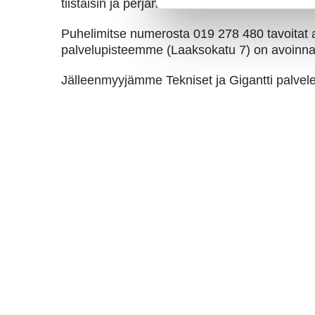
tiistaisin ja perjantaisin 11-16
Puhelimitse numerosta 019 278 480 tavoitat 
palvelupisteemme (Laaksokatu 7) on avoinna n
Jälleenmyyjämme Tekniset ja Gigantti palvel