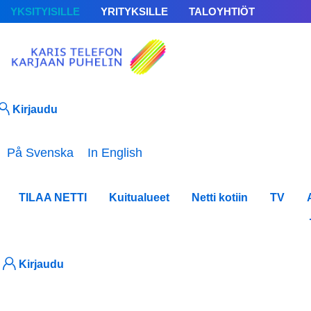
YKSITYISILLE
YRITYKSILLE
TALOYHTIÖT
Kirjaudu
Valitse kieli
På Svenska
In English
TILAA NETTI
Kuitualueet
Netti kotiin
TV
Uuti
Kirjaudu