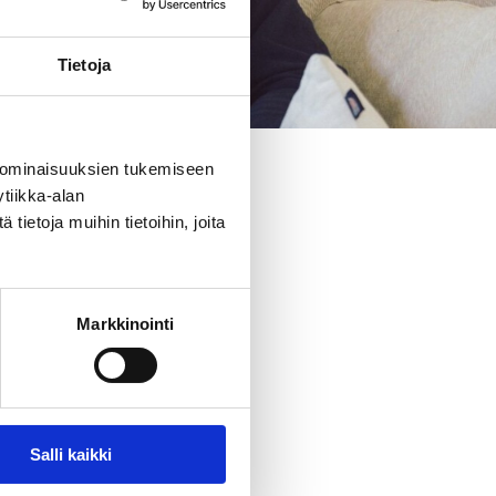
Tietoja
 ominaisuuksien tukemiseen
tiikka-alan
ietoja muihin tietoihin, joita
Markkinointi
jat 26.6.-11.8.
t 26-32) seuraavasti:
Salli kaikki