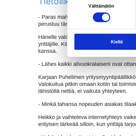
Tietoliikenneyhteys on t
Välttämätön
valinta
- Paras mahdollinen tietoliikenneyhteys o
perustuu tänä päivänä nettiyhteyteen, L
Hänelle valokuidun valinta oli tärkeää m
Kiellä
yrittäjille. Kiinteistössä valmiin valoku
kanssa.
- Lähes kaikki alivuokralaiseni ovat otta
Karjaan Puhelimen yritysmyyntipäällikkö
Valokuitua pitkin omaan kotiin tai toimis
lähistöllä nettiä, ei vaikuta yhteyteen.
- Minkä tahansa nopeuden asiakas tilaa
Heikko ja vaihteleva internetyhteys vai
erityisen tärkeää silloin, kun yrittäjä tarjo