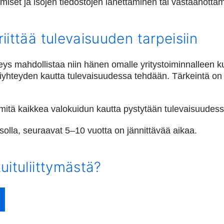
umiset ja isojen tiedostojen lähettäminen tai vastaanotta
iittää tulevaisuuden tarpeisiin
ys mahdollistaa niin hänen omalle yritystoiminnalleen kuin 
iyhteyden kautta tulevaisuudessa tehdään. Tärkeintä on ti
 mitä kaikkea valokuidun kautta pystytään tulevaisuudes
solla, seuraavat 5–10 vuotta on jännittävää aikaa.
uituliittymästä?