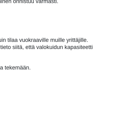
minen onnistuu varmasti.
tilaa vuokraaville muille yrittäjille.
eto siitä, että valokuidun kapasiteetti
sa tekemään.