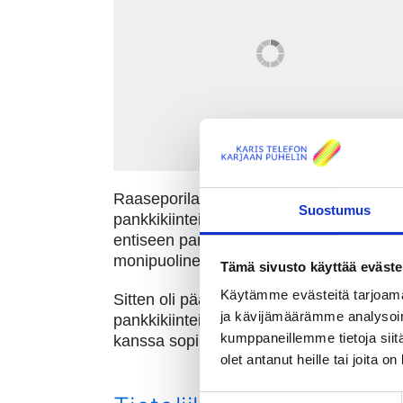
Raaseporilainen yrittäjä
Alexandra Lu
Suostumus
pankkikiinteistön Karjaan keskustasta. Lu
entiseen pankkisaliin, toisen kerroksen k
monipuolinen aktiviteettisali.
Tämä sivusto käyttää eväste
Käytämme evästeitä tarjoama
Sitten oli päätettävä, miten uusiin tiloih
ja kävijämäärämme analysoim
pankkikiinteistö, sinne oli jo vedetty 
kumppaneillemme tietoja siitä
kanssa sopimuksen liittymästä.
olet antanut heille tai joita o
Suostumuksen