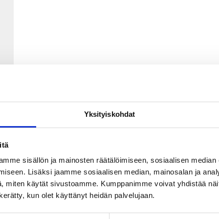
ndmark
teki keväällä 2021 ison päätöksen. Hän osti Aktian
Yksityiskohdat
ndmark oli jo toiminut tiloissa vuokralla kuntosaliyrittäj
onttoritiloja muokattiin uuteen tarkoitukseen sopiviksi ja
itä
mme sisällön ja mainosten räätälöimiseen, sosiaalisen median
in järjestettäisiin internetyhteys. Lundmarkille valinta oli
iseen. Lisäksi jaamme sosiaalisen median, mainosalan ja analy
käytännössä rajattoman nopeuden tarjoava valokuitu. Nii
, miten käytät sivustoamme. Kumppanimme voivat yhdistää näitä t
n kerätty, kun olet käyttänyt heidän palvelujaan.