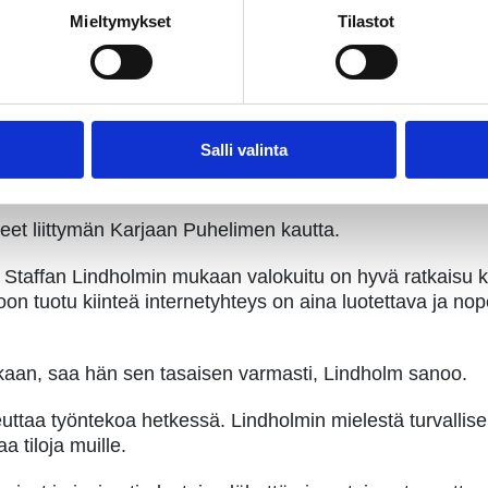
oiminnan a ja o
Mieltymykset
Tilastot
n toiminnassani a ja o. On voitava esimerkiksi järjestää 
undmark kuvailee.
yös siksi, että Lundmarkin
yritys- ja aktiviteettitalo Alexi
Salli valinta
ituyhteyden ansiosta myös heidän on helppo sopia omasta l
neet liittymän Karjaan Puhelimen kautta.
 Staffan Lindholmin mukaan valokuitu on hyvä ratkaisu k
toon tuotu kiinteä internetyhteys on aina luotettava ja n
kaan, saa hän sen tasaisen varmasti, Lindholm sanoo.
keuttaa työntekoa hetkessä. Lindholmin mielestä turvalli
aa tiloja muille.