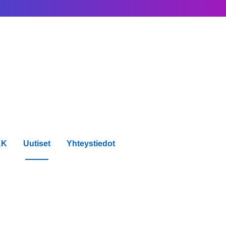
KK
Uutiset
Yhteystiedot
iset