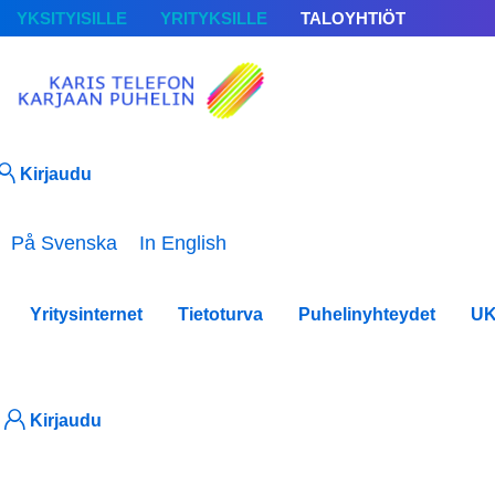
YKSITYISILLE
YRITYKSILLE
TALOYHTIÖT
Kirjaudu
Valitse kieli
På Svenska
In English
Yritysinternet
Tietoturva
Puhelinyhteydet
U
Uut
Kirjaudu