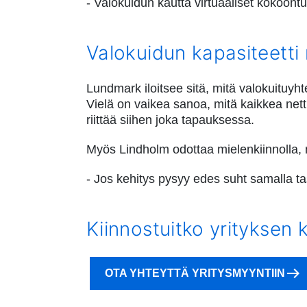
- Valokuidun kautta virtuaaliset kokoont
Valokuidun kapasiteetti r
Lundmark iloitsee sitä, mitä valokuituyhte
Vielä on vaikea sanoa, mitä kaikkea nett
riittää siihen joka tapauksessa.
Myös Lindholm odottaa mielenkiinnolla,
- Jos kehitys pysyy edes suht samalla ta
Kiinnostuitko yrityksen k
OTA YHTEYTTÄ YRITYSMYYNTIIN