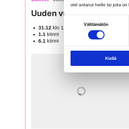
olet antanut heille tai joita o
Uuden vuoden poikkeavat
Suostumuksen
Välttämätön
valinta
31.12
klo 11-14
1.1
kiinni
6.1
kiinni
Kiellä