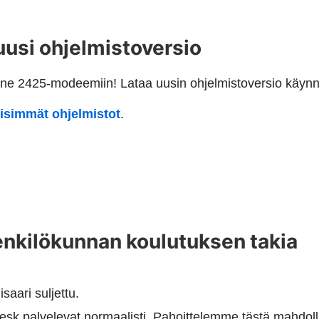
si ohjelmistoversio
hone 2425-modeemiin! Lataa uusin ohjelmistoversio käyn
meisimmät ohjelmistot
.
enkilökunnan koulutuksen takia
aari suljettu.
esk palvelevat normaalisti. Pahoittelemme tästä mahdol