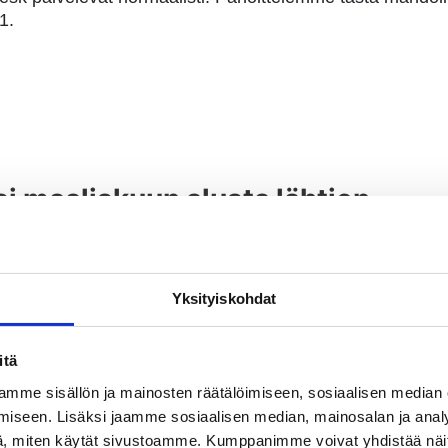
1.
si maaliskuun alusta lähtien
rittomiin laskuihin ja postimaksujen kallistuessa muut
en ennakkoilmoitukset maksullisiksi.
Yksityiskohdat
itä
mme sisällön ja mainosten räätälöimiseen, sosiaalisen median
iseen. Lisäksi jaamme sosiaalisen median, mainosalan ja analy
, miten käytät sivustoamme. Kumppanimme voivat yhdistää näitä t