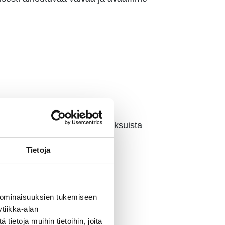
tuvat palveluiden kuukausimaksuista
Tietoja
 ominaisuuksien tukemiseen
tiikka-alan
ietoja muihin tietoihin, joita