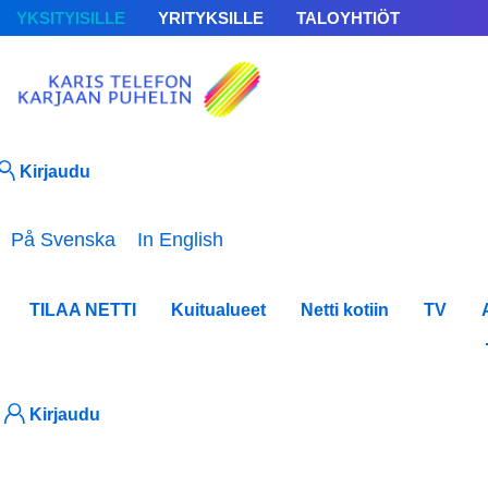
YKSITYISILLE
YRITYKSILLE
TALOYHTIÖT
Kirjaudu
Valitse kieli
På Svenska
In English
TILAA NETTI
Kuitualueet
Netti kotiin
TV
Kirjaudu