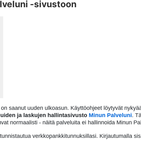
lveluni -sivustoon
on saanut uuden ulkoasun. Käyttöohjeet löytyvät nykyää
luiden ja laskujen hallintasivusto
Minun Palveluni
. T
vat normaalisti - näitä palveluita ei hallinnoida Minun Pa
nnistautua verkkopankkitunnuksillasi. Kirjautumalla sisään