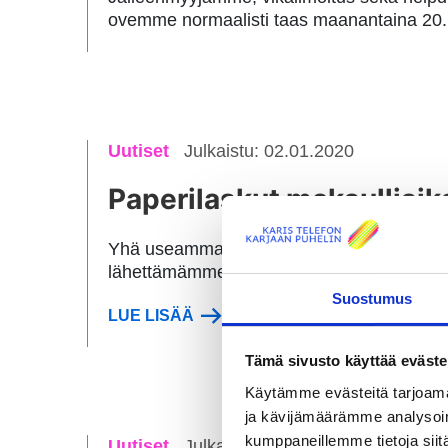
ovemme normaalisti taas maanantaina 20.
Uutiset
Julkaistu: 02.01.2020
Paperilaskut maksullisik
Yhä useamman asiakkaamme siirryttyä pape
lähettämämme paperilaskut ja suoramaksuj
Suostumus
LUE LISÄÄ
Tämä sivusto käyttää eväste
Käytämme evästeitä tarjoama
ja kävijämäärämme analysoim
kumppaneillemme tietoja siitä
Uutiset
Julkaistu: 31.12.2019