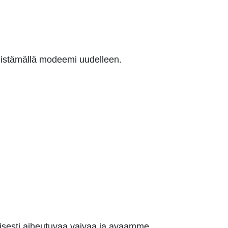
nistämällä modeemi uudelleen.
lisesti aiheutuvaa vaivaa ja avaamme