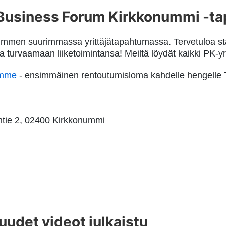
 Business Forum Kirkkonummi -ta
ummen suurimmassa yrittäjätapahtumassa. Tervetuloa s
ja turvaamaan liiketoimintansa! Meiltä löydät kaikki PK-y
ämme
- ensimmäinen rentoutumisloma kahdelle hengelle T
ntie 2, 02400 Kirkkonummi
 uudet videot julkaistu