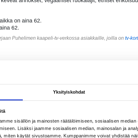
 keveät annokset, vegaaniset ruokalajit, etniset erikoisuu
kka on aina 62.
aina 62.
jaan Puhelimen kaapeli-tv-verkossa asiakkaille, joilla on
tv-kort
yhteistyöprojektissa VTT:n kans
Yksityiskohdat
itä
mme sisällön ja mainosten räätälöimiseen, sosiaalisen median
nfra- ja kiinteistöpäällikkö Magnus Henriksson Karjaan Puhelimen datakesku
iseen. Lisäksi jaamme sosiaalisen median, mainosalan ja analy
erkon ulkopuolella – VTT:n koordinoima
, miten käytät sivustoamme. Kumppanimme voivat yhdistää näitä t