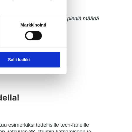
ta kohteita, joissa tarvitaan pieniä määriä
Markkinointi
man, etäohjattavan ja
Salli kaikki
ella!
uu esimerkiksi todellisille tech-faneille
n, jatkuvan 8K-striimin katsomiseen ja