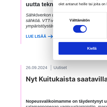
uutta teknologiaa sähköntuot
olet antanut heille tai joita o
Sähköverkon ulkopuolella on tuhansia linkk
Suostumuksen
Välttämätön
sähköä. VTT-vetoisessa projektissa havaitt
valinta
ympäristöystävällisemmän sähköntuotannon
LUE LISÄÄ
Kiellä
26.09.2024
Uutiset
Nyt Kuitukaista saatavi
Nopeusvalikoimamme on täydentynyt uu
salamannopeaan varmuuskopiointiin, massii