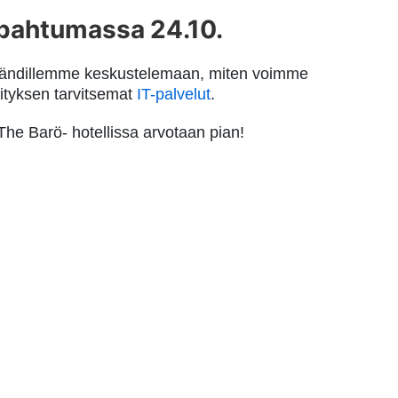
pahtumassa 24.10.
tändillemme keskustelemaan, miten voimme
rityksen tarvitsemat
IT-palvelut
.
he Barö- hotellissa arvotaan pian!