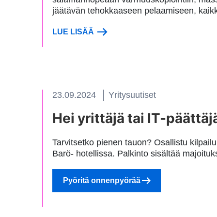
jäätävän tehokkaaseen pelaamiseen, kaik
LUE LISÄÄ
23.09.2024
Yritysuutiset
Hei yrittäjä tai IT-päättäj
Tarvitsetko pienen tauon? Osallistu kilpa
Barö- hotellissa. Palkinto sisältää majoit
Pyöritä onnenpyörää