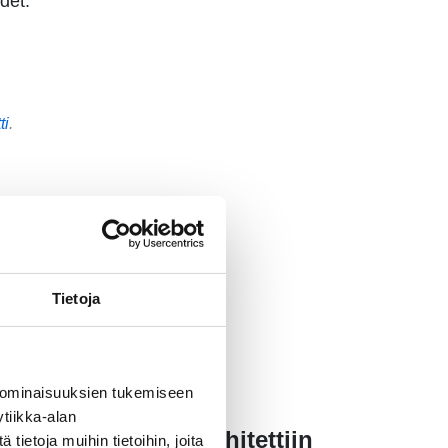
det.
ti
.
sa
Tietoja
 ominaisuuksien tukemiseen
ksella.
tiikka-alan
ssa projektissa kehitettiin
ietoja muihin tietoihin, joita