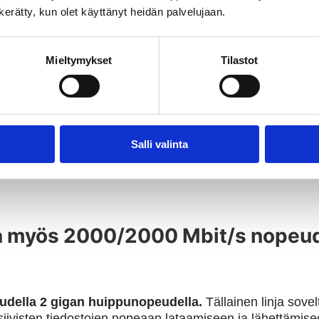
antoon ääriolosuhteissa
n kerätty, kun olet käyttänyt heidän palvelujaan.
imastoja, sääasemia, rakennustyömaita, rautateitä ja mui
Mieltymykset
Tilastot
iin, että polttokennoteknologia mahdollistaa toimintavar
 jopa vaikeakulkuisissa ääriolosuhteissa.
Salli valinta
lla myös 2000/2000 Mbit/s nopeud
della 2 gigan huippunopeudella.
Tällainen linja sovelt
visten tiedostojen nopeaan lataamiseen ja lähettämisee