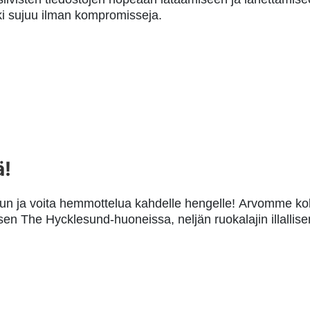
ki sujuu ilman kompromisseja.
ä!
iluun ja voita hemmottelua kahdelle hengelle! Arvomme 
uksen The Hycklesund-huoneissa, neljän ruokalajin illall