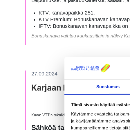
Leipomukset ja jälkiruokaherkut, salaatit ja
KTV: kanavapaikka 251.
KTV Premium: Bonuskanavan kanavapai
IPTV: Bonuskanavan kanavapaikka on 
Bonuskanava vaihtuu kuukausittain ja näkyy Kar
27.09.2024
Uutiset
Karjaan Puhelin mukana 
Suostumus
Tämä sivusto käyttää eväste
Käytämme evästeitä tarjoama
Kuva: VTT:n teknikko Mikko Grommi ja Karjaan Puhelimen i
ja kävijämäärämme analysoim
Sähköä tarvitaan myös sähköv
kumppaneillemme tietoja siitä