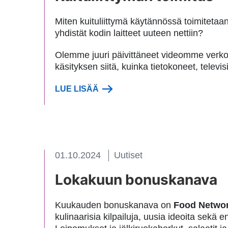
Miten kuituliittymä käytännössä toimitetaa
yhdistät kodin laitteet uuteen nettiin?
Olemme juuri päivittäneet videomme verk
käsityksen siitä, kuinka tietokoneet, televisi
LUE LISÄÄ
01.10.2024
Uutiset
Lokakuun bonuskanava
Kuukauden bonuskanava on
Food Netwo
kulinaarisia kilpailuja, uusia ideoita sekä e