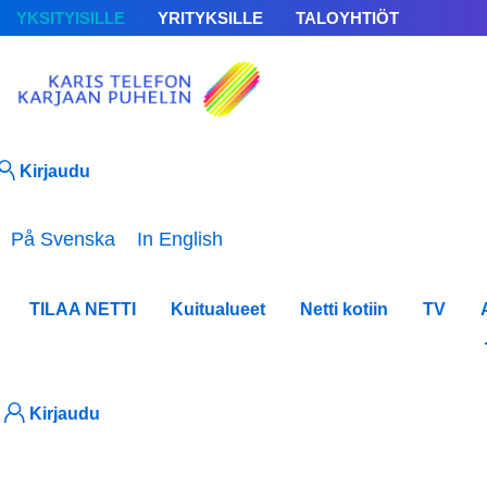
YKSITYISILLE
YRITYKSILLE
TALOYHTIÖT
Kirjaudu
Valitse kieli
På Svenska
In English
TILAA NETTI
Kuitualueet
Netti kotiin
TV
Kirjaudu