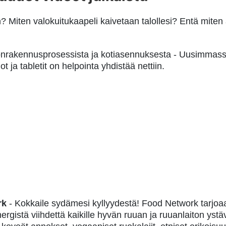
n? Miten valokuitukaapeli kaivetaan talollesi? Entä mit
onrakennusprosessista ja kotiasennuksesta - Uusimmas
ot ja tabletit on helpointa yhdistää nettiin.
rk
- Kokkaile sydämesi kyllyydestä! Food Network tarjoa
nergistä viihdettä kaikille hyvän ruuan ja ruuanlaiton ystä