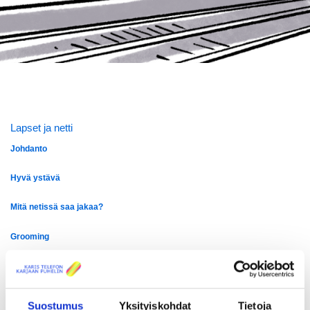
Lapset ja netti
Johdanto
Hyvä ystävä
Mitä netissä saa jakaa?
Grooming
Lähdekritiikki
Turvallisemmin netissä
Suostumus
Yksityiskohdat
Tietoja