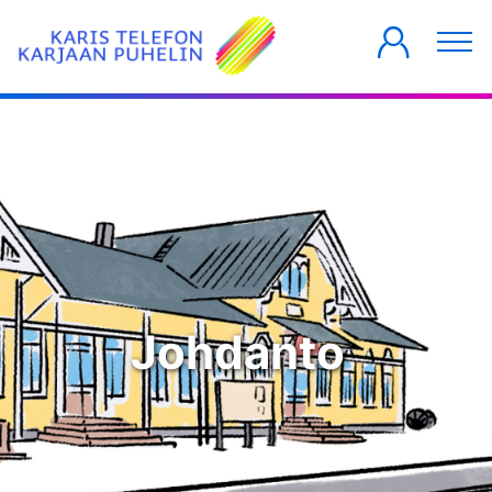
YKSITYISILLE
YRITYKSILLE
TALOYHTIÖT
Johdanto