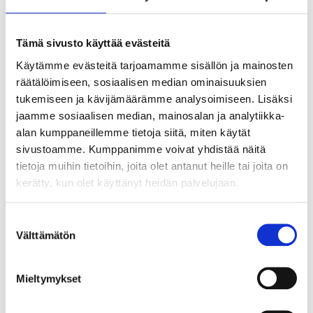
Pelimaailma
Tämä sivusto käyttää evästeitä
Yhteenveto
Käytämme evästeitä tarjoamamme sisällön ja mainosten
Mikä netissä on hyvää ja mitä pitää
räätälöimiseen, sosiaalisen median ominaisuuksien
varoa?
tukemiseen ja kävijämäärämme analysoimiseen. Lisäksi
jaamme sosiaalisen median, mainosalan ja analytiikka-
Sinun on hyväksyttävä markkinointievästeet voidaksesi
alan kumppaneillemme tietoja siitä, miten käytät
nähdä tämän sisällön.
sivustoamme. Kumppanimme voivat yhdistää näitä
Muuta evästeasetukset
tietoja muihin tietoihin, joita olet antanut heille tai joita on
kerätty, kun olet käyttänyt heidän palvelujaan.
Voit myös katsoa videon YouTubessa:
https://youtube.com/watch/NXWuRaUMZn8
Suostumuksen
Johdanto netin alkuperään ja sen hyötyihin, sekä nettietikettiin.
Välttämätön
valinta
Katsokaa myös
Mieltymykset
Sinun on hyväksyttävä markkinointievästeet voidaksesi
nähdä tämän sisällön.