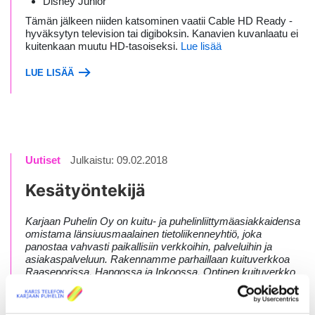
Disney Junior
Tämän jälkeen niiden katsominen vaatii Cable HD Ready -
hyväksytyn television tai digiboksin. Kanavien kuvanlaatu ei
kuitenkaan muutu HD-tasoiseksi.
Lue lisää
LUE LISÄÄ
Uutiset
Julkaistu: 09.02.2018
Kesätyöntekijä
Karjaan Puhelin Oy on kuitu- ja puhelinliittymäasiakkaidensa
omistama länsiuusmaalainen tietoliikenneyhtiö, joka
panostaa vahvasti paikallisiin verkkoihin, palveluihin ja
asiakaspalveluun. Rakennamme parhaillaan kuituverkkoa
Raaseporissa, Hangossa ja Inkoossa. Optinen kuituverkko
välittää ääntä, kuvaa ja tietoa koteihin asti valon avulla –
valon nopeudella. Kuituliittymän kautta asiakkaamme saavat
mahdollisuuden käyttää tehokkaita ja laadukkaita