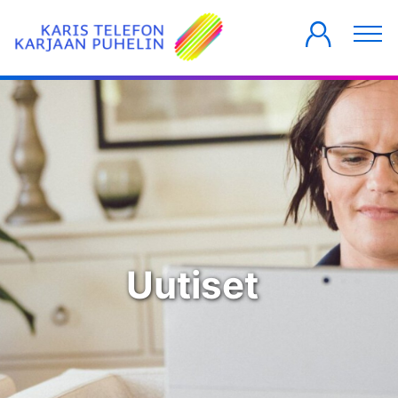
YKSITYISILLE
YRITYKSILLE
TALOYHTIÖT
Uutiset