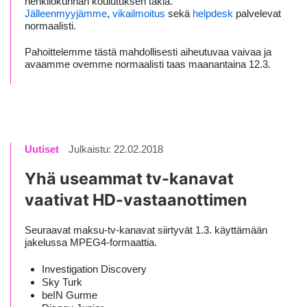
henkilökunnan koulutuksen takia.
Jälleenmyyjämme
,
vikailmoitus
sekä
helpdesk
palvelevat
normaalisti.
Pahoittelemme tästä mahdollisesti aiheutuvaa vaivaa ja
avaamme ovemme normaalisti taas maanantaina 12.3.
Uutiset
Julkaistu: 22.02.2018
Yhä useammat tv-kanavat
vaativat HD-vastaanottimen
Seuraavat maksu-tv-kanavat siirtyvät 1.3. käyttämään
jakelussa MPEG4-formaattia.
Investigation Discovery
Sky Turk
beIN Gurme