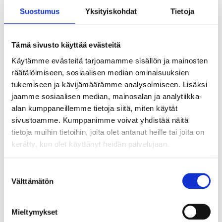
palvelujamme edulliseen hintaan.
Suostumus
Yksityiskohdat
Tietoja
Haemme 1-2 kesätyöntekijää
Tämä sivusto käyttää evästeitä
asiakaspalvelu- ja toimistotehtäviin
Käytämme evästeitä tarjoamamme sisällön ja mainosten
räätälöimiseen, sosiaalisen median ominaisuuksien
Tehtäviisi kuuluu laadukkaan asiakaspalvelun ja myyntityön
tukemiseen ja kävijämäärämme analysoimiseen. Lisäksi
lisäksi mm. tilaus- ja toimitusprosessiin liittyviä rutiineja sekä
jaamme sosiaalisen median, mainosalan ja analytiikka-
mahdollisesti muita toimistotöitä (talous, markkinointi,
alan kumppaneillemme tietoja siitä, miten käytät
viestintä).
sivustoamme. Kumppanimme voivat yhdistää näitä
LUE LISÄÄ
tietoja muihin tietoihin, joita olet antanut heille tai joita on
kerätty, kun olet käyttänyt heidän palvelujaan.
Suostumuksen
Välttämätön
valinta
Uutiset
Julkaistu: 05.02.2018
PyeongChangin talviolympialaiset
Mieltymykset