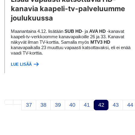
kanavia kaapeli-tv-palveluumme
joulukuussa
Maanantaina 4.12. lisätään
SUB HD
- ja
AVA HD
-kanavat
kaapeli-tv-verkkoomme kanavapaikoille 26 ja 33. Kanavat
näkyvät ilman TV-korttia. Samalla myös
MTV3 HD
kanavapaikalla 23 muuttuu vapaasti katsottavaksi, eli ei enää
vaadi TV-korttia.
LUE LISÄÄ
37
38
39
40
41
42
43
44