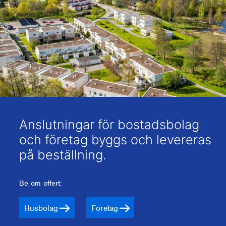
Anslutningar för bostadsbolag
och företag byggs och levereras
på beställning.
Be om offert:
Husbolag
Företag