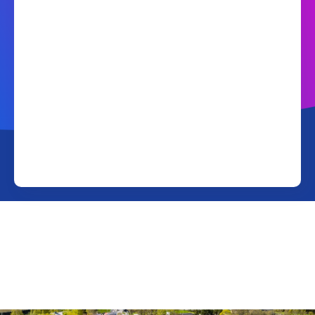
Wifi-tjänst och utrustning 🛜
Dataskydd 🔐
TV-tjänster 📺
Kontaktuppgifter 📲