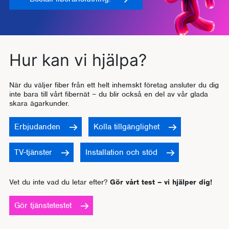
Hur kan vi hjälpa?
När du väljer fiber från ett helt inhemskt företag ansluter du dig
inte bara till vårt fibernät – du blir också en del av vår glada
skara ägarkunder.
Erbjudanden
Kolla tillgänglighet
TV-tjänster
Installation och stöd
Vet du inte vad du letar efter?
Gör vårt test – vi hjälper dig!
Gör tjänstetestet