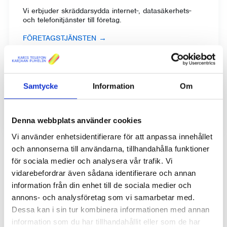
Vi erbjuder skräddarsydda internet-, datasäkerhets-
och telefonitjänster till företag.
FÖRETAGSTJÄNSTEN
→
Våra tjänster kan flexibelt kompletteras med hårdvara,
programvara, kundstöd och utbildning som erbjuds av
vårt dotterbolag.
Samtycke
Information
Om
EKM SERVICE AB
→
Denna webbplats använder cookies
Vi använder enhetsidentifierare för att anpassa innehållet
och annonserna till användarna, tillhandahålla funktioner
för sociala medier och analysera vår trafik. Vi
vidarebefordrar även sådana identifierare och annan
information från din enhet till de sociala medier och
annons- och analysföretag som vi samarbetar med.
Dessa kan i sin tur kombinera informationen med annan
information som du har tillhandahållit eller som de har