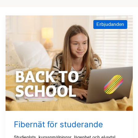
Erbjudanden
Fibernät för studerande
Studieplats, kursanmälningar, lägenhet och el-avtal,