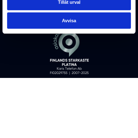
Tillåt urval
Karis Telefon Ab ©
2026
All rights reserved
Fo-nummer: 0202975-5
Avvisa
KONTAKTUPPGIFTER
DATASKYDDSBESKRIVNINGAR