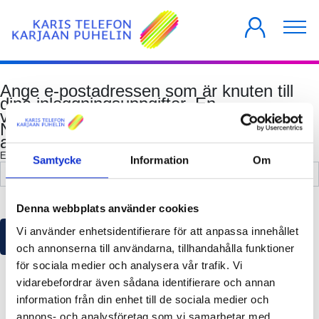
PRIVATKUNDER
FÖRETAG
HUSBOLAG
Ange e-postadressen som är knuten till
dina inloggningsuppgifter. En
verifieringskod kommer att skickas till dig.
När du fått verifieringskoden kommer du
att ha möjlighet att återställa ditt lösenord.
E-postadress
*
Samtycke
Information
Om
Denna webbplats använder cookies
Vi använder enhetsidentifierare för att anpassa innehållet
Spara
och annonserna till användarna, tillhandahålla funktioner
för sociala medier och analysera vår trafik. Vi
vidarebefordrar även sådana identifierare och annan
information från din enhet till de sociala medier och
annons- och analysföretag som vi samarbetar med.