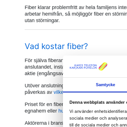
Fiber klarar problemfritt av hela familjens int
arbetar hemifrån, så möjliggör fiber en stör
utan störningar.
Vad kostar fiber?
För själva fiberanslutningen betalar du en ins
anslutandet, installationen och ibruktagning
aktie (engångsavgift).
Samtycke
Utöver anslutningsavgiften (engångsavgift som 
påverkas av
vilken hastighet du vill ha
på inte
Denna webbplats använder 
Priset för en fiberanslutning varierar beroen
egnahem eller
husbolag.
Vi använder enhetsidentifierar
sociala medier och analysera 
Aktörerna i branschen följer väldigt olika pris
till de sociala medier och a