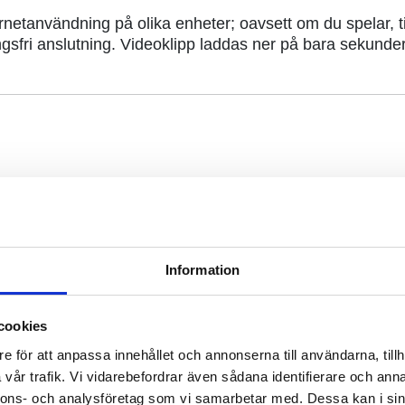
ernetanvändning på olika enheter; oavsett om du spelar, ti
ningsfri anslutning. Videoklipp laddas ner på bara sekun
tallations-/anslutningsavgift, som hos oss inkluderar byg
en. Egnahemmens anslutningsavgift inkluderar även utrus
Information
man betalar i en eller flera rater) för fiber betalar du 
rnetanslutningen via fiber till ditt hem.
cookies
de på området (stadsområde vs. glesbygd). Dessutom påverk
e för att anpassa innehållet och annonserna till användarna, tillh
vår trafik. Vi vidarebefordrar även sådana identifierare och anna
sättningsmodeller och installations-/anslutningsavgiftens 
nnons- och analysföretag som vi samarbetar med. Dessa kan i sin