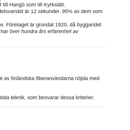
 till Hangö som till Kyrkslätt.
 medelsvarstid är 12 sekunder. 95% av dem som
nde. Företaget är grundat 1920, då byggandet
i har
över hundra års erfarenhet av
nt av finländska fiberanvändarna nöjda med
amtida teknik, som besvarar dessa kriterier.