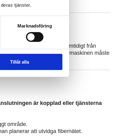
deras tjänster.
Marknadsföring
annskapet tar i bruk fiber samtidigt från
riset öka på grund av att grävmaskinen måste
Tillåt alla
anslutningen är kopplad eller tjänsterna
yggt område.
an planerar att utvidga fibernätet.