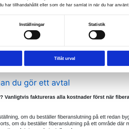
har tillhandahållit eller som de har samlat in när du har använt 
Inställningar
Statistik
örbindelse snabbt
rävarbeten. När flera hushåll i grannskapet eller hela gr
tällas snabbare. För dem som ansluter sig efteråt kan p
abel separat i marken.
Tillåt urval
an du gör ett avtal
 Vanligtvis faktureras alla kostnader först när fiber
eställning, om du beställer fiberanslutning på ett redan b
jorts, om du beställer fiberanslutning på ett område där m