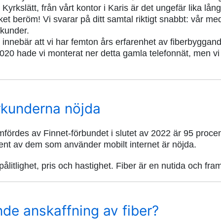
 Kyrkslätt, från vårt kontor i Karis är det ungefär lika långt
cket beröm! Vi svarar på ditt samtal riktigt snabbt: vår
ekunder.
t innebär att vi har femton års erfarenhet av fiberbygga
 2020 hade vi monterat ner detta gamla telefonnät, men v
erkunderna nöjda
rdes av Finnet-förbundet i slutet av 2022 är 95 proce
ent av dem som använder mobilt internet är nöjda.
 pålitlighet, pris och hastighet. Fiber är en nutida och fr
nde anskaffning av fiber?