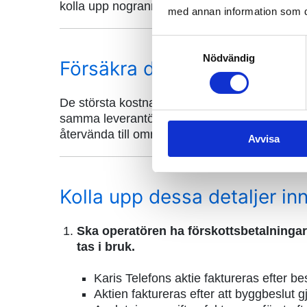
kolla upp nogrannt.
med annan information som du 
Samtyckesval
Nödvändig
Försäkra dig om att få en f
De största kostnaderna för fiber kommer från g
samma leverantör, kan ibruktagningen säkers
återvända till området och gräva en enskild k
Avvisa
Kolla upp dessa detaljer inn
Ska operatören ha förskottsbetalningar?
tas i bruk.
Karis Telefons aktie faktureras efter b
Aktien faktureras efter att byggbeslut g