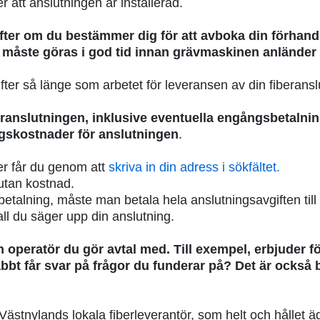
r att anslutningen är installerad.
ter om du bestämmer dig för att avboka din förhands
åste göras i god tid innan grävmaskinen anländer ti
fter så länge som arbetet för leveransen av din fiberanslu
eranslutningen, inklusive eventuella engångsbetalnin
ingskostnader för anslutningen
.
r får du genom att
skriva in din adress i sökfältet.
 utan kostnad.
talning, måste man betala hela anslutningsavgiften till 
ifall du säger upp din anslutning.
 operatör du gör avtal med. Till exempel, erbjuder fö
 får svar på frågor du funderar på? Det är också bra 
Västnylands lokala fiberleverantör, som helt och hållet ä