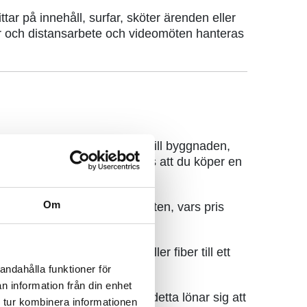
ttar på innehåll, surfar, sköter ärenden eller
der och distansarbete och videomöten hanteras
gandet av fiberanslutningen till byggnaden,
tningen. Dessutom förutsätts att du köper en
Om
månatligen för bredbandstjänsten, vars pris
as priset av om du beställer fiber till ett
andahålla funktioner för
n information från din enhet
innehåll varierar mycket, så detta lönar sig att
 tur kombinera informationen