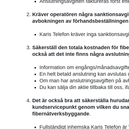
Anslutningsavgiften faktureras först efte
Kräver operatören några sanktionsavgif
avbokningen av förhandsbeställningen m
Karis Telefon kräver inga sanktionsavgi
Säkerställ den totala kostnaden för fib
också att det inte finns några avslutn
Information om engångs/månadsavgifte
En helt betald anslutning kan avslutas
Om man har anslutningsavgiften på avbe
Du kan sälja din aktie tillbaka till oss, 
Det är också bra att säkerställa hurudan
kundservicepunkt genom vilken du snabbt
fibernätverksbyggande
.
Fullständigt inhemska Karis Telefon är 