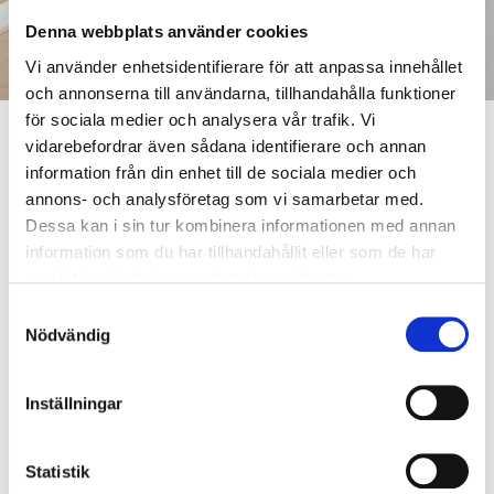
Denna webbplats använder cookies
Vi använder enhetsidentifierare för att anpassa innehållet
och annonserna till användarna, tillhandahålla funktioner
för sociala medier och analysera vår trafik. Vi
vidarebefordrar även sådana identifierare och annan
information från din enhet till de sociala medier och
annons- och analysföretag som vi samarbetar med.
ALLA NYHETER
Dessa kan i sin tur kombinera informationen med annan
information som du har tillhandahållit eller som de har
BESTÄLL VÅRT NYHETSBREV
samlat in när du har använt deras tjänster.
Prisändringar 1.1.2026
Samtyckesval
Nödvändig
Nyheter
Publicerad 18.11.2025
Vid årsskiftet stiger månadsavgiften för konsumenternas och
Inställningar
husbolagens kabel-tv-tjänst till 5,50 € (gamla priset 5,26
€/mån/lgh).
Ändringen sker automatiskt och kräver inga
åtgärder av dig.
Tjänstens prisökning berättigar beställaren att
Statistik
säga upp tjänsten utan uppsägningstid fram till slutet av