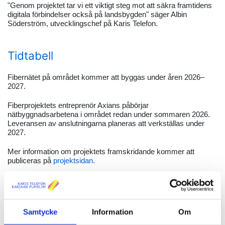
"Genom projektet tar vi ett viktigt steg mot att säkra framtidens
digitala förbindelser också på landsbygden" säger Albin
Söderström, utvecklingschef på Karis Telefon.
Tidtabell
Fibernätet på området kommer att byggas under åren 2026–
2027.
Fiberprojektets entreprenör Axians påbörjar
nätbyggnadsarbetena i området redan under sommaren 2026.
Leveransen av anslutningarna planeras att verkställas under
2027.
Mer information om projektets framskridande kommer att
publiceras på
projektsidan.
Säkra framtidens digitala förbindelse till
din fastighet
Samtycke
Information
Om