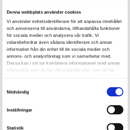
Invånare och fastighetsägare på det inringade området på
kartan kan beställa sin anslutning på Karis Telefons hemsida
Denna webbplats använder cookies
eller genom att
kontakta kundtjänsten.
Detta är viktigt att göra nu
inom maj, så att det område som slutligen kommer att byggas
Vi använder enhetsidentifierare för att anpassa innehållet
blir definierat och kan börja planeras.
och annonserna till användarna, tillhandahålla funktioner
för sociala medier och analysera vår trafik. Vi
vidarebefordrar även sådana identifierare och annan
information från din enhet till de sociala medier och
annons- och analysföretag som vi samarbetar med.
Dessa kan i sin tur kombinera informationen med annan
information som du har tillhandahållit eller som de har
samlat in när du har använt deras tjänster.
Samtyckesval
Nödvändig
Inställningar
Skriv in din adress i sökrutan för att se om din fastighet är inom
det planerade projektområdet.
Statistik