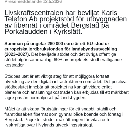
Pressmeddelande 12.5.2026
Livskraftscentralen har beviljat Karis
Telefon Ab projektstöd för utbyggnaden
av fibernät i området Bergstad på
Porkalaudden i Kyrkslätt.
Summan på ungefär 280 000 euro är ett EU-stöd ur
europeiska jordbruksfonden för landsbygdsutveckling
(2023–2027).
Det beviljade stödet och det övriga offentliga
stödet utgör sammanlagt 65% av projektets stödberättigande
kostnader.
Stödbeslutet är ett viktigt steg för att möjliggöra fortsatt
utveckling av den digitala infrastrukturen i området. Det positiva
stödbeslutet innebär att projektet nu kan gå vidare enligt
planerna och anslutningskostnaden kan erbjudas till ett märkbart
lägre pris än normalpriset på landsbygden.
Målet är att skapa förutsättningar för ett snabbt, stabilt och
framtidssäkert fibernät som gynnar både boende och företag i
Bergstad. Projektet stöder målsättningen för vitala och
livskraftiga byar i Nylands utvecklingsstrategi.