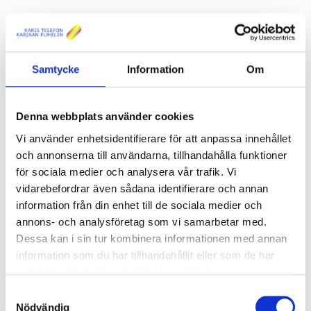
Är du redo att sköta grävningen av fiberkabeln på din egen
tomt? Då är det här erbjudandet för dig! Erbjudandet gäller nya
fiberanslutningar till egnahem/parhus/stugor.
Samtycke
Information
Om
Nu får du 200€ rabatt då du beställer
Denna webbplats använder cookies
en ny gör det själv-fiberanslutning till
Vi använder enhetsidentifierare för att anpassa innehållet
ditt egnahem!
och annonserna till användarna, tillhandahålla funktioner
för sociala medier och analysera vår trafik. Vi
Nu har du en möjlighet att ansluta din fastighet till fibernätet till
rabatterat pris:
vidarebefordrar även sådana identifierare och annan
information från din enhet till de sociala medier och
Anslutningskostnad
299 € på centrumområden
(norm. 499
annons- och analysföretag som vi samarbetar med.
€)
Dessa kan i sin tur kombinera informationen med annan
Anslutningskostnad
699 € strax utanför centrumområden
(norm. 899 €)
information som du har tillhandahållit eller som de har
samlat in när du har använt deras tjänster.
Då du beställer en gör-det-själv-anslutning ansvarar du själv för
Samtyckesval
grävningen av fiberkabeln på din tomt enligt våra anvisningar.
Nödvändig
Anslutningspunkten finns vid tomtgränsen. Efter att du meddelat