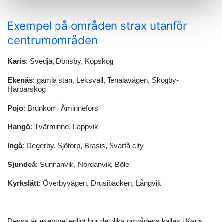
Exempel på områden strax utanför
centrumområden
Karis
: Svedja, Dönsby, Köpskog
Ekenäs
: gamla stan, Leksvall, Tenalavägen, Skogby-
Harparskog
Pojo
: Brunkom, Åminnefors
Hangö
: Tvärminne, Lappvik
Ingå
: Degerby, Sjötorp, Brasis, Svartå city
Sjundeå
: Sunnanvik, Nordanvik, Böle
Kyrkslätt
: Överbyvägen, Drusibacken, Långvik
Dessa är exempel enligt hur de olika områdena kallas i Karis