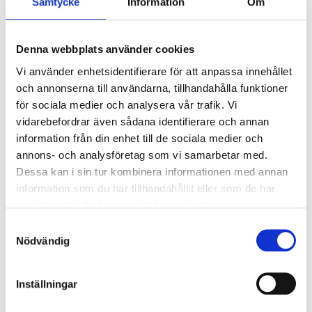
Samtycke
Information
Om
rutin från tidigare jobb. Det här är en fin möjlighet för dig som
uppskattar varierande arbetsdagar och vill utveckla dina
färdigheter inom ekonomi- och kontorsadministration!
Denna webbplats använder cookies
Vi använder enhetsidentifierare för att anpassa innehållet
och annonserna till användarna, tillhandahålla funktioner
för sociala medier och analysera vår trafik. Vi
vidarebefordrar även sådana identifierare och annan
information från din enhet till de sociala medier och
annons- och analysföretag som vi samarbetar med.
Dessa kan i sin tur kombinera informationen med annan
information som du har tillhandahållit eller som de har
samlat in när du har använt deras tjänster.
Samtyckesval
Nödvändig
I dina arbetsuppgifter kan bland annat ingå
:
Inställningar
Logistik och inköpsfakturor
Försäljningsfakturor
Assisterande eller mer omfattande uppgifter inom bokföring