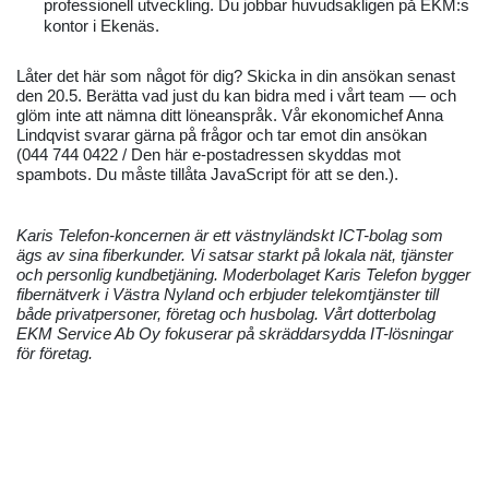
professionell utveckling. Du jobbar huvudsakligen på EKM:s
kontor i Ekenäs.
Låter det här som något för dig? Skicka in din ansökan senast
den 20.5. Berätta vad just du kan bidra med i vårt team — och
glöm inte att nämna ditt löneanspråk. Vår ekonomichef Anna
Lindqvist svarar gärna på frågor och tar emot din ansökan
(044 744 0422 /
Den här e-postadressen skyddas mot
spambots. Du måste tillåta JavaScript för att se den.
).
Karis Telefon-koncernen är ett västnyländskt ICT-bolag som
ägs av sina fiberkunder. Vi satsar starkt på lokala nät, tjänster
och personlig kundbetjäning. Moderbolaget Karis Telefon bygger
fibernätverk i Västra Nyland och erbjuder telekomtjänster till
både privatpersoner, företag och husbolag. Vårt dotterbolag
EKM Service Ab Oy fokuserar på skräddarsydda IT-lösningar
för företag.