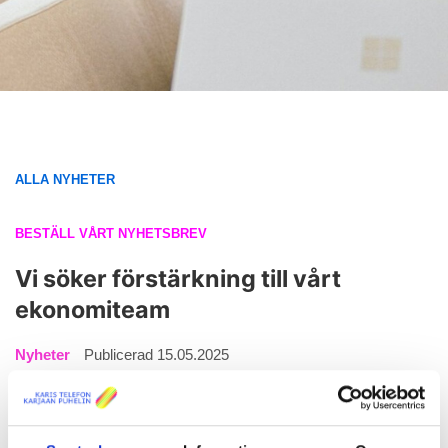
ALLA NYHETER
BESTÄLL VÅRT NYHETSBREV
Vi söker förstärkning till vårt
ekonomiteam
Nyheter
Publicerad 15.05.2025
Vi letar efter en mångsidig och självgående person till vårt
ekonomiteam. Arbetets innehåll och ansvarsområden kan
anpassas enligt din erfarenhet och dina intressen – så du kan
vara antingen i början av din karriär eller ha samlat på dig mer