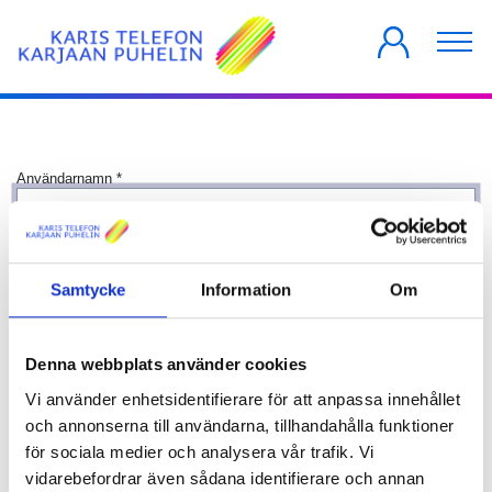
PRIVATKUNDER
FÖRETAG
HUSBOLAG
Användarnamn
*
Lösenord
*
Samtycke
Information
Om
Visa
Kom ihåg mig
Denna webbplats använder cookies
Logga in
Vi använder enhetsidentifierare för att anpassa innehållet
och annonserna till användarna, tillhandahålla funktioner
för sociala medier och analysera vår trafik. Vi
vidarebefordrar även sådana identifierare och annan
Glömt lösenordet?