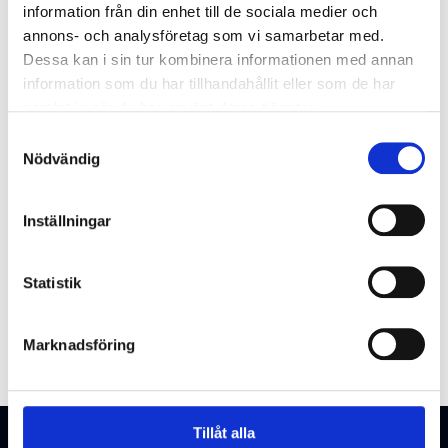
information från din enhet till de sociala medier och
Glömt användarnamnet?
annons- och analysföretag som vi samarbetar med.
Dessa kan i sin tur kombinera informationen med annan
information som du har tillhandahållit eller som de har
samlat in när du har använt deras tjänster.
Samtyckesval
Nödvändig
Inställningar
Statistik
Marknadsföring
Tillåt alla