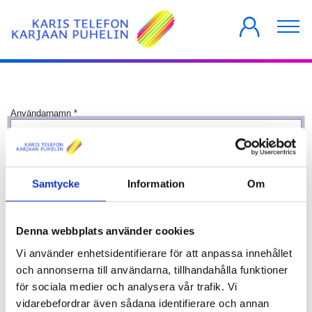
PRIVATKUNDER
FÖRETAG
HUSBOLAG
Användarnamn
*
Lösenord
*
Samtycke
Information
Om
Visa
Kom ihåg mig
Denna webbplats använder cookies
Logga in
Vi använder enhetsidentifierare för att anpassa innehållet
och annonserna till användarna, tillhandahålla funktioner
för sociala medier och analysera vår trafik. Vi
vidarebefordrar även sådana identifierare och annan
Glömt lösenordet?