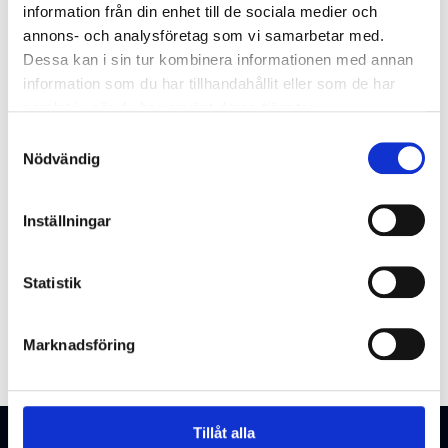
information från din enhet till de sociala medier och
Glömt användarnamnet?
annons- och analysföretag som vi samarbetar med.
Dessa kan i sin tur kombinera informationen med annan
information som du har tillhandahållit eller som de har
samlat in när du har använt deras tjänster.
Samtyckesval
Nödvändig
Inställningar
Statistik
Marknadsföring
Tillåt alla