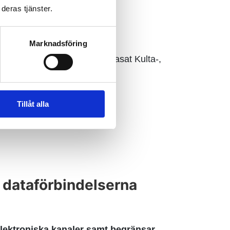
deras tjänster.
a pausade, men
 andra skärmar!
Marknadsföring
re Total- och Sport- samt Viasat Kulta-,
Tillåt alla
a dataförbindelserna
elektroniska kanaler samt begränsar