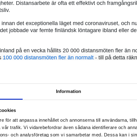
ter. Distansarbete är ofta ett effektivt och framgångsrikt
sliv.
innan det exceptionella läget med coronaviruset, och nu
iondet jobbade var femte finländsk löntagare ibland eller de
Finland på en vecka hållits 20 000 distansmöten fler än 
as
100 000 distansmöten fler än normalt
- till på detta r
Microsofts) tekniker.
 effektivt distansarbete och -studier!
Information
cookies
e för att anpassa innehållet och annonserna till användarna, tillh
vår trafik. Vi vidarebefordrar även sådana identifierare och anna
nnons- och analysföretag som vi samarbetar med. Dessa kan i sin