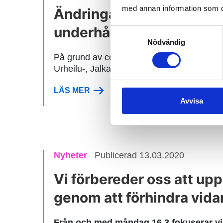
med annan information som du 
Ändringar i C Mores och 
underhållning erbjuds för
Samtyckesval
Nödvändig
På grund av coronaviruset har de flesta be
Urheilu-, Jalkapallo-, Jääkiekko- och Golf-
LÄS MER
Avvisa
Nyheter
Publicerad 13.03.2020
Vi förbereder oss att upp
genom att förhindra vida
Från och med måndag 16.3 fokuserar vi 