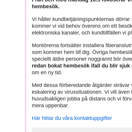
hembesök.
Vi håller kundbetjäningspunkternas dörrar st
kommer vi vid behov överens om ett besök 
elektroniska kanaler, och kundtillfällen vi p
Montörerna fortsätter installera fiberanslu
som kommer hem till dig. Övriga hembesök gö
speciellt äldre personer noggrannt bör öv
redan bokat hembesök ifall du blir sjuk 
om en ny tid.
Med dessa förberedande åtgärder strävar vi
eskalering av virussituationen. Vi vill även
huvudsakligen jobba på distans och vi förv
mera uppenbar.
Här hittar du våra kontaktuppgifter