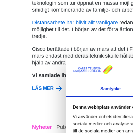
teknologin som tur öppnat en massa möjlighe
smidigt kombinerande av familje- och arbet
Distansarbete har blivit allt vanligare
redan 
möjlighet till det. I början av det förra årt
tredje.
Cisco berättade i början av mars att det i 
mars endast med deras teknik skulle håll
hjälp av andra företags (t.ex. Googles och 
Vi samlade ihop de tio bästa tipsen inför
LÄS MER
Samtycke
Denna webbplats använder 
Vi använder enhetsidentifierar
sociala medier och analysera 
Nyheter
Publicerad 17.03.2020
till de sociala medier och a