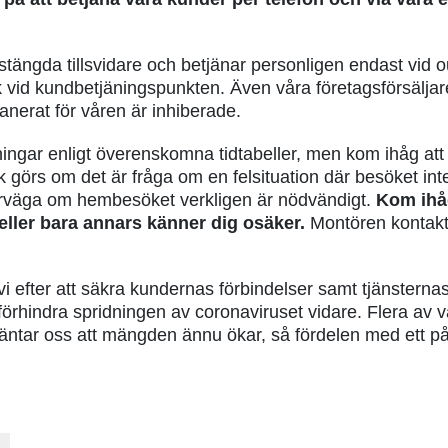
ängda tillsvidare och betjänar personligen endast vid ound
vid kundbetjäningspunkten. Även våra företagsförsäljar
lanerat för våren är inhiberade.
tningar enligt överenskomna tidtabeller, men kom ihåg att 
rs om det är fråga om en felsituation där besöket inte g
erväga om hembesöket verkligen är nödvändigt.
Kom ihåg
eller bara annars känner dig osäker.
Montören kontakta
 efter att säkra kundernas förbindelser samt tjänsternas 
 förhindra spridningen av coronaviruset vidare. Flera av v
äntar oss att mängden ännu ökar, så fördelen med ett pål