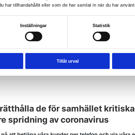
har tillhandahållit eller som de har samlat in när du har använt 
Viasats kanalpaket - Sportligorn
månligt till hemmets tv och alla
Inställningar
Statistik
tydande sportligorna blivit pausade. Detta påverkar C Mo
 kanalpaketens innehåll.
Tillåt urval
rätthålla de för samhället kritisk
re spridning av coronavirus
på att betjäna våra kunder per telefon och via våra 