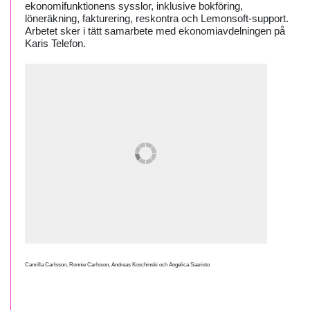
ekonomifunktionens sysslor, inklusive bokföring,
löneräkning, fakturering, reskontra och Lemonsoft-support.
Arbetet sker i tätt samarbete med ekonomiavdelningen på
Karis Telefon.
Camilla Carlsson, Ronnie Carlsson, Andreas Koschinski och Angelica Saaristo