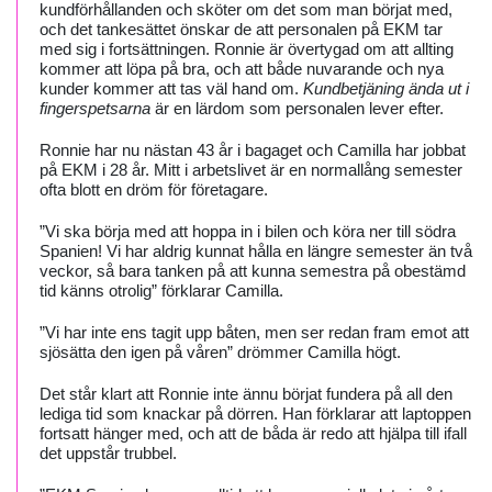
kundförhållanden och sköter om det som man börjat med,
och det tankesättet önskar de att personalen på EKM tar
med sig i fortsättningen. Ronnie är övertygad om att allting
kommer att löpa på bra, och att både nuvarande och nya
kunder kommer att tas väl hand om.
Kundbetjäning ända ut i
fingerspetsarna
är en lärdom som personalen lever efter.
Ronnie har nu nästan 43 år i bagaget och Camilla har jobbat
på EKM i 28 år. Mitt i arbetslivet är en normallång semester
ofta blott en dröm för företagare.
”Vi ska börja med att hoppa in i bilen och köra ner till södra
Spanien! Vi har aldrig kunnat hålla en längre semester än två
veckor, så bara tanken på att kunna semestra på obestämd
tid känns otrolig” förklarar Camilla.
”Vi har inte ens tagit upp båten, men ser redan fram emot att
sjösätta den igen på våren” drömmer Camilla högt.
Det står klart att Ronnie inte ännu börjat fundera på all den
lediga tid som knackar på dörren. Han förklarar att laptoppen
fortsatt hänger med, och att de båda är redo att hjälpa till ifall
det uppstår trubbel.