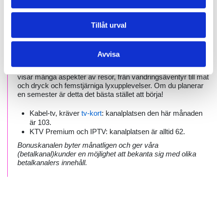
Tillåt urval
Nyheter
Publicerad 01.09.2025
Bonuskanalen i september
Avvisa
Bonuskanalen denna månad är
Travel Channel
- kanalen
visar många aspekter av resor, från vandringsäventyr till mat
och dryck och femstjärniga lyxupplevelser. Om du planerar
en semester är detta det bästa stället att börja!
Kabel-tv, kräver
tv-kort
: kanalplatsen den här månaden
är 103.
KTV Premium och IPTV: kanalplatsen är alltid 62.
Bonuskanalen byter månatligen och ger våra
(betalkanal)kunder en möjlighet att bekanta sig med olika
betalkanalers innehåll.