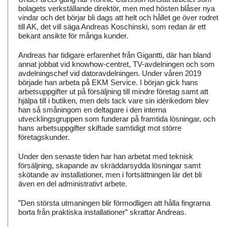
bolagets verkställande direktör, men med hösten blåser nya
vindar och det börjar bli dags att helt och hållet ge över rodret
till AK, det vill säga Andreas Koschinski, som redan är ett
bekant ansikte för många kunder.
Andreas har tidigare erfarenhet från Gigantti, där han bland
annat jobbat vid knowhow-centret, TV-avdelningen och som
avdelningschef vid datoravdelningen. Under våren 2019
började han arbeta på EKM Service. I början gick hans
arbetsuppgifter ut på försäljning till mindre företag samt att
hjälpa till i butiken, men dels tack vare sin idérikedom blev
han så småningom en deltagare i den interna
utvecklingsgruppen som funderar på framtida lösningar, och
hans arbetsuppgifter skiftade samtidigt mot större
företagskunder.
Under den senaste tiden har han arbetat med teknisk
försäljning, skapande av skräddarsydda lösningar samt
skötande av installationer, men i fortsättningen lär det bli
även en del administrativt arbete.
”Den största utmaningen blir förmodligen att hålla fingrarna
borta från praktiska installationer” skrattar Andreas.