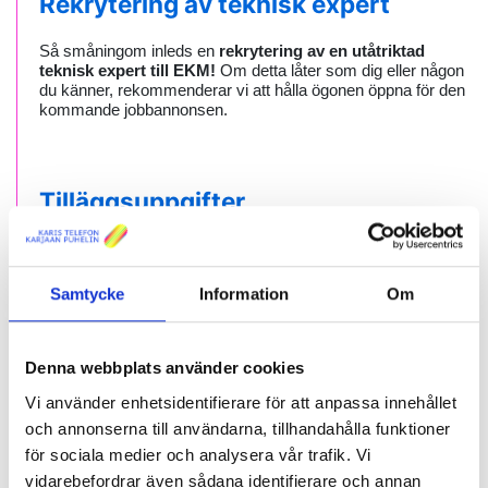
Rekrytering av teknisk expert
Så småningom inleds en
rekrytering av en utåtriktad
teknisk expert till EKM!
Om detta låter som dig eller någon
du känner, rekommenderar vi att hålla ögonen öppna för den
kommande jobbannonsen.
Tilläggsuppgifter
Patrik Gustafsson, Karis Telefon Ab, 044 744 0438,
patrik.gustafsson (at) ktab.fi
Ronnie Carlsson, EKM Service Ab Oy, 0500 486 090,
Samtycke
Information
Om
ronnie.carlsson (at) ekm.fi
Andreas Koschinski, EKM Service Ab Oy, 0500 486 091,
andreas.koschinski (at) ekm.fi
Denna webbplats använder cookies
Vi använder enhetsidentifierare för att anpassa innehållet
och annonserna till användarna, tillhandahålla funktioner
för sociala medier och analysera vår trafik. Vi
vidarebefordrar även sådana identifierare och annan
Nyheter
Publicerad 01.10.2025