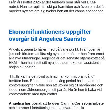
Från årsskiftet 2026 är det Andreas som står vid EKM-
rodret. Han ser optimistiskt på framtiden och även om det är
mycket nytt att lära sig tycker han att det känns spännande.
Ekonomifunktionens uppgifter
övergår till Angelica Saaristo
Angelica Saaristo håller med på varje punkt. Framtiden är
ljus och förutom att lära sig nya saker så ser hon fram emot
alla nya utmaningar. Angelica är det senaste stjärnskottet på
EKM – hon har inlett sitt nya jobb som ekonomiassistent i
början av hösten.
”Hittills känns det roligt och jag har kommit bra i gång”
berättar hon. Efter att under en lång period ha jobbat med
kontorsuppgifter, valde hon att utbilda sig till närvårdare och
jobba inom äldreomsorgen ett par år. Nu är hon tillbaka vid
kontorsarbete med nya krafter.
Angelica har börjat att ta över Camilla Carlssons arbete
och kommer i fortsättningen att ansvara för alla