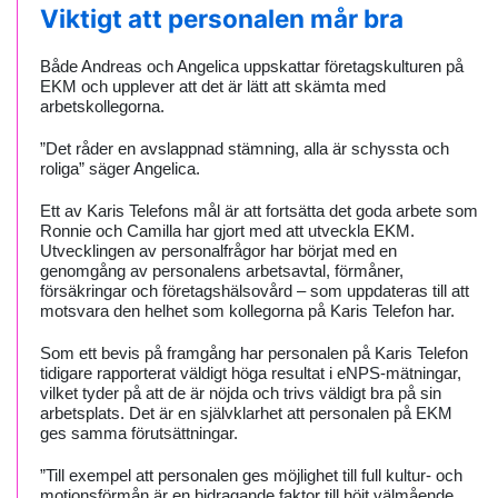
Viktigt att personalen mår bra
Både Andreas och Angelica uppskattar företagskulturen på
EKM och upplever att det är lätt att skämta med
arbetskollegorna.
”Det råder en avslappnad stämning, alla är schyssta och
roliga” säger Angelica.
Ett av Karis Telefons mål är att fortsätta det goda arbete som
Ronnie och Camilla har gjort med att utveckla EKM.
Utvecklingen av personalfrågor har börjat med en
genomgång av personalens arbetsavtal, förmåner,
försäkringar och företagshälsovård – som uppdateras till att
motsvara den helhet som kollegorna på Karis Telefon har.
Som ett bevis på framgång har personalen på Karis Telefon
tidigare rapporterat väldigt höga resultat i eNPS-mätningar,
vilket tyder på att de är nöjda och trivs väldigt bra på sin
arbetsplats. Det är en självklarhet att personalen på EKM
ges samma förutsättningar.
”Till exempel att personalen ges möjlighet till full kultur- och
motionsförmån är en bidragande faktor till höjt välmående.