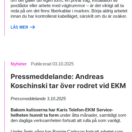
om det gäller din egen tomt, en privat väg, installation av
postlådor eller arbete med vägtrummor – är det viktigt att ta
reda på om det finns fiberkablar i marken. Börja aldrig arbetet
innan du har kontrollerat kabelläget, särskilt om du är osäker.
LÄS MER
Nyheter
Publicerad 03.10.2025
Pressmeddelande: Andreas
Koschinski tar över rodret vid EKM
Pressmeddelande 3.10.2025
Bakom kulisserna har Karis Telefon-EKM Service-
helheten hunnit ta form
under åtta månader, samtidigt som
den dagliga verksamheten fortsatt att rulla på som vanligt.
Under årets gång har Ronnie Carlsson fortsatt arbetet som